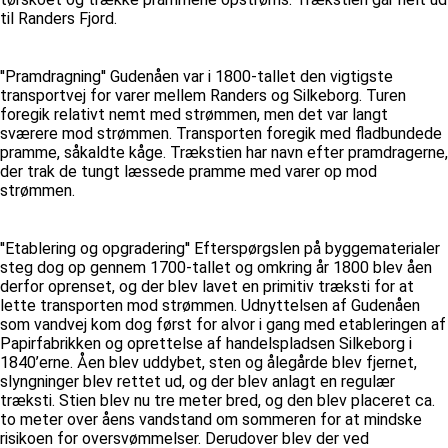
til Randers Fjord.
''Pramdragning'' Gudenåen var i 1800-tallet den vigtigste
transportvej for varer mellem Randers og Silkeborg. Turen
foregik relativt nemt med strømmen, men det var langt
sværere mod strømmen. Transporten foregik med fladbundede
pramme, såkaldte kåge. Trækstien har navn efter pramdragerne,
der trak de tungt læssede pramme med varer op mod
strømmen.
''Etablering og opgradering'' Efterspørgslen på byggematerialer
steg dog op gennem 1700-tallet og omkring år 1800 blev åen
derfor oprenset, og der blev lavet en primitiv træksti for at
lette transporten mod strømmen. Udnyttelsen af Gudenåen
som vandvej kom dog først for alvor i gang med etableringen af
Papirfabrikken og oprettelse af handelspladsen Silkeborg i
1840’erne. Åen blev uddybet, sten og ålegårde blev fjernet,
slyngninger blev rettet ud, og der blev anlagt en regulær
træksti. Stien blev nu tre meter bred, og den blev placeret ca.
to meter over åens vandstand om sommeren for at mindske
risikoen for oversvømmelser. Derudover blev der ved