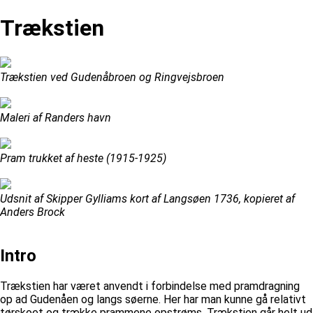
Trækstien
Trækstien ved Gudenåbroen og Ringvejsbroen
Maleri af Randers havn
Pram trukket af heste (1915-1925)
Udsnit af Skipper Gylliams kort af Langsøen 1736, kopieret af
Anders Brock
Intro
Trækstien har været anvendt i forbindelse med pramdragning
op ad Gudenåen og langs søerne. Her har man kunne gå relativt
tørskoet og trække prammene opstrøms. Trækstien går helt ud