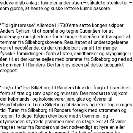
sidevandløb anlagt tunneler under stien – såkaldte stenkister –
som gjorde, at heste og kuske lettere kunne passere.
''Tidlig interesse'' Allerede i 1730’erne satte kongen skipper
Anders Gylliam til at opmåle og tegne Gudenåen for at
undersøge mulighederne for at bruge Gudenåen til transport af
tømmer fra Silkeborgskovene. Resultatet af undersøgelserne
var ret nedslående, da der umiddelbart var alt for mange
fysiske forhindringer i form af sten, sandbanker og slyngninger i
åen til, at der kunne sejles med pramme fra Silkeborg og ned ad
strømmen til Randers. Derfor blev idéen på dette tidspunkt
droppet.
''Tur/retur'' Fra Silkeborg til Randers blev der fragtet brændsel i
form af træ og tørv, papir og mursten. Den modsatte vej kom
der købmands- og kolonialvarer, jern, glas og råvarer til
Papirfabrikken. Turen Silkeborg til Randers og retur tog en uges
tid. Turen fra Silkeborg til Randers foregik med strømmen og
tog en-to dage. Kågen drev bare med strømmen, og
styrmanden styrrede prammen med en stage. For at få varer
fragtet retur fra Randers var det nødvendigt at hyre en eller
flere pramdragere eller lejemænd. De trak så prammen fra