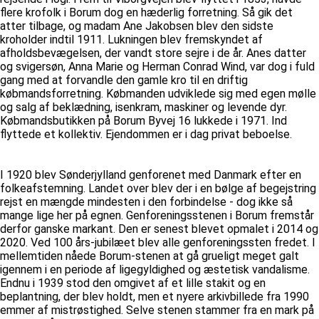
flere krofolk i Borum dog en hæderlig forretning. Så gik det
atter tilbage, og madam Ane Jakobsen blev den sidste
kroholder indtil 1911. Lukningen blev fremskyndet af
afholdsbevægelsen, der vandt store sejre i de år. Anes datter
og svigersøn, Anna Marie og Herman Conrad Wind, var dog i fuld
gang med at forvandle den gamle kro til en driftig
købmandsforretning. Købmanden udviklede sig med egen mølle
og salg af beklædning, isenkram, maskiner og levende dyr.
Købmandsbutikken på Borum Byvej 16 lukkede i 1971. Ind
flyttede et kollektiv. Ejendommen er i dag privat beboelse.
I 1920 blev Sønderjylland genforenet med Danmark efter en
folkeafstemning. Landet over blev der i en bølge af begejstring
rejst en mængde mindesten i den forbindelse - dog ikke så
mange lige her på egnen. Genforeningsstenen i Borum fremstår
derfor ganske markant. Den er senest blevet opmalet i 2014 og
2020. Ved 100 års-jubilæet blev alle genforeningssten fredet. I
mellemtiden nåede Borum-stenen at gå grueligt meget galt
igennem i en periode af ligegyldighed og æstetisk vandalisme.
Endnu i 1939 stod den omgivet af et lille stakit og en
beplantning, der blev holdt, men et nyere arkivbillede fra 1990
emmer af mistrøstighed. Selve stenen stammer fra en mark på