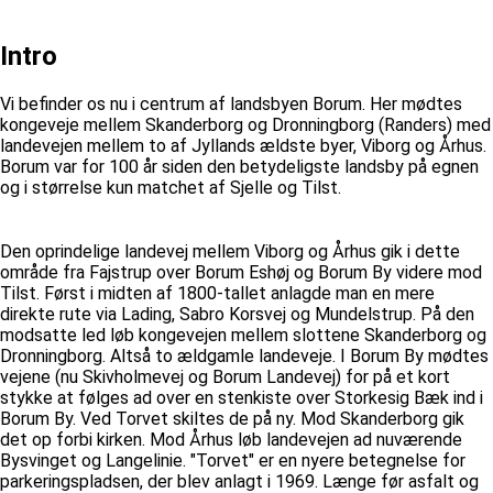
Intro
Vi befinder os nu i centrum af landsbyen Borum. Her mødtes
kongeveje mellem Skanderborg og Dronningborg (Randers) med
landevejen mellem to af Jyllands ældste byer, Viborg og Århus.
Borum var for 100 år siden den betydeligste landsby på egnen
og i størrelse kun matchet af Sjelle og Tilst.
Den oprindelige landevej mellem Viborg og Århus gik i dette
område fra Fajstrup over Borum Eshøj og Borum By videre mod
Tilst. Først i midten af 1800-tallet anlagde man en mere
direkte rute via Lading, Sabro Korsvej og Mundelstrup. På den
modsatte led løb kongevejen mellem slottene Skanderborg og
Dronningborg. Altså to ældgamle landeveje. I Borum By mødtes
vejene (nu Skivholmevej og Borum Landevej) for på et kort
stykke at følges ad over en stenkiste over Storkesig Bæk ind i
Borum By. Ved Torvet skiltes de på ny. Mod Skanderborg gik
det op forbi kirken. Mod Århus løb landevejen ad nuværende
Bysvinget og Langelinie. "Torvet" er en nyere betegnelse for
parkeringspladsen, der blev anlagt i 1969. Længe før asfalt og