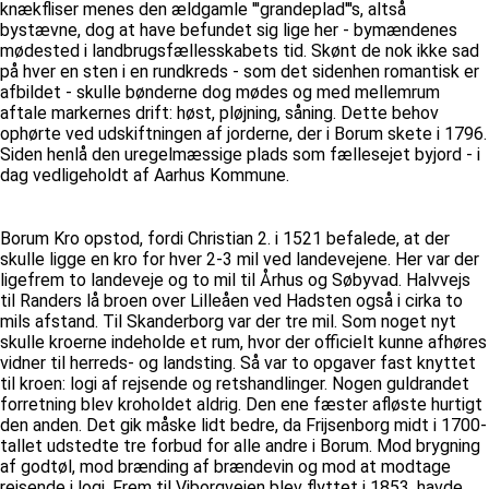
knækfliser menes den ældgamle '''grandeplad'''s, altså
bystævne, dog at have befundet sig lige her - bymændenes
mødested i landbrugsfællesskabets tid. Skønt de nok ikke sad
på hver en sten i en rundkreds - som det sidenhen romantisk er
afbildet - skulle bønderne dog mødes og med mellemrum
aftale markernes drift: høst, pløjning, såning. Dette behov
ophørte ved udskiftningen af jorderne, der i Borum skete i 1796.
Siden henlå den uregelmæssige plads som fællesejet byjord - i
dag vedligeholdt af Aarhus Kommune.
Borum Kro opstod, fordi Christian 2. i 1521 befalede, at der
skulle ligge en kro for hver 2-3 mil ved landevejene. Her var der
ligefrem to landeveje og to mil til Århus og Søbyvad. Halvvejs
til Randers lå broen over Lilleåen ved Hadsten også i cirka to
mils afstand. Til Skanderborg var der tre mil. Som noget nyt
skulle kroerne indeholde et rum, hvor der officielt kunne afhøres
vidner til herreds- og landsting. Så var to opgaver fast knyttet
til kroen: logi af rejsende og retshandlinger. Nogen guldrandet
forretning blev kroholdet aldrig. Den ene fæster afløste hurtigt
den anden. Det gik måske lidt bedre, da Frijsenborg midt i 1700-
tallet udstedte tre forbud for alle andre i Borum. Mod brygning
af godtøl, mod brænding af brændevin og mod at modtage
rejsende i logi. Frem til Viborgvejen blev flyttet i 1853, havde