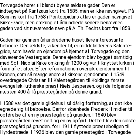
Torvegade hører til blandt byens ældste gader. Den er
indtegnet på Rantzaus kort fra 1585, men er ikke navngivet. På
Sonnins kort fra 1768 i Pontoppidans atlas er gaden navngivet
Kirke-Gade, men omkring et århundrede senere benævnes
gaden ved sit nuværende navn på A. Th. Techts kort fra 1858.
Gaden har gennem århundrederne huset flere interessante
beboere. Den ældste, vi kender til, er middelalderens Kalente-
gilde, som havde en ejendom på hjørnet af Torvegade og den
daværende Vestergade. Denne ejendom blev bygget samtidig
med Sct. Nicolai Kirke omkring år 1200 og var tilknyttet kirken i
form af et alter. Efter reformationen overgik ejendommen til
Kronen, som så mange andre af kirkens ejendomme. I 1549
overdragede Christian III Kalentegården til Koldings første
evangelisk-lutherske præst Niels Jespersen, og i de følgende
næsten 400 år lå præstegården på denne grund.
I 1588 var det gamle gildehus i så dårlig forfatning, at det ikke
egnede sig til beboelse. Derfor skænkede Frederik II midler til
opførelse af en ny præstegård på grunden. I 1840 blev
præstegården revet ned og en ny opført. Dette blev den sidste
præstegård på grunden, for i 1911 flyttede præsteboligen til
Hyrdestræde. I 1926 blev den gamle præstegård i Torvegade