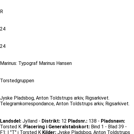
R
24
24
Marinus: Typograf Marinus Hansen
Torstedgruppen
Jyske Pladsbog, Anton Toldstrups arkiv, Rigsarkivet.
Telegramkorrespondance, Anton Toldstrups arkiv, Rigsarkivet.
Landsdel:
Jylland -
Distrikt:
12
Pladsnr.:
138 -
Pladsnavn:
Torsted K.
Placering i Generalstabskort:
Bind 1 - Blad 39 -
F1: I "T" i Torsted K
Kilder:
Jyske Pladsbog, Anton Toldstrups