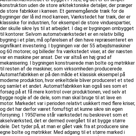
konstruktion uden de store arkitektoniske detaljer, der præger
de store fabrikker i karreen. Et gennemgående træk for de
bygninger der lå ind mod karreen, Værkstedet har træk, der er
klassiske for industrien, for eksempel de store vinduespartier,
der skulle sikre lys til at arbejdet. I dag er bygningen ombygget
til kontorer. Selvom automatværkstedet er en relativ billig
bygning i et plan, må opførelsen af den have repræsenteret en
signifikant investering. I bygningen var der 55 arbejdsmaskiner
og 60 motorer, og billeder fra værkstedet viser, at der næsten
var en maskine per ansat. Der var altså en høj grad af
mekanisering. I bygningen konstruerede man bolte og møtrikker
til resten af de maskiner, som virksomheden producerede.
Automatfabrikken er på den måde et klassisk eksempel på
moderne produktion, hvor enkeltdele bliver produceret et sted
og samlet et andet. Automatfabrikken kan også ses som et
forsøg på at få mere kontrol over produktionen, ved selv at
bygge nogle af de dele, som man skal bruge til at lave en
motor. Markedet var i perioden relativt usikkert med flere kriser,
og det har derfor været fornuftigt at kunne sikre sin egen
forsyning. I 1950’erne står værkstedet nu beskrevet som et
akselværksted, det er dermed overgået til at bygge større
dele. Det tyder på, at man er gået væk fra at producere sine
egne bolte og møtrikker. Med adgang til et større marked i