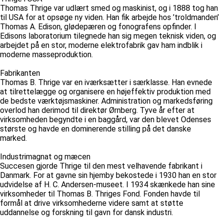
Thomas Thrige var udlært smed og maskinist, og i 1888 tog han
til USA for at opsøge ny viden. Han fik arbejde hos ’troldmanden’
Thomas A. Edison, glødepæren og fonografens opfinder. I
Edisons laboratorium tilegnede han sig megen teknisk viden, og
arbejdet på en stor, moderne elektrofabrik gav ham indblik i
moderne masseproduktion.
Fabrikanten
Thomas B. Thrige var en iværksætter i særklasse. Han evnede
at tilrettelægge og organisere en højeffektiv produktion med
de bedste værktøjsmaskiner. Administration og markedsføring
overlod han derimod til direktør Ørnberg. Tyve år efter at
virksomheden begyndte i en baggård, var den blevet Odenses
største og havde en dominerende stilling på det danske
marked.
Industrimagnat og mæcen
Succesen gjorde Thrige til den mest velhavende fabrikant i
Danmark. For at gavne sin hjemby bekostede i 1930 han en stor
udvidelse af H. C. Andersen-museet. I 1934 skænkede han sine
virksomheder til Thomas B. Thriges Fond. Fonden havde til
formål at drive virksomhederne videre samt at støtte
uddannelse og forskning til gavn for dansk industri.