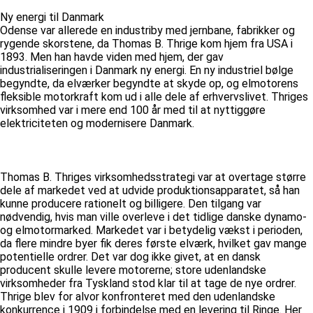
Ny energi til Danmark
Odense var allerede en industriby med jernbane, fabrikker og
rygende skorstene, da Thomas B. Thrige kom hjem fra USA i
1893. Men han havde viden med hjem, der gav
industrialiseringen i Danmark ny energi. En ny industriel bølge
begyndte, da elværker begyndte at skyde op, og elmotorens
fleksible motorkraft kom ud i alle dele af erhvervslivet. Thriges
virksomhed var i mere end 100 år med til at nyttiggøre
elektriciteten og modernisere Danmark.
Thomas B. Thriges virksomhedsstrategi var at overtage større
dele af markedet ved at udvide produktionsapparatet, så han
kunne producere rationelt og billigere. Den tilgang var
nødvendig, hvis man ville overleve i det tidlige danske dynamo-
og elmotormarked. Markedet var i betydelig vækst i perioden,
da flere mindre byer fik deres første elværk, hvilket gav mange
potentielle ordrer. Det var dog ikke givet, at en dansk
producent skulle levere motorerne; store udenlandske
virksomheder fra Tyskland stod klar til at tage de nye ordrer.
Thrige blev for alvor konfronteret med den udenlandske
konkurrence i 1909 i forbindelse med en levering til Ringe. Her