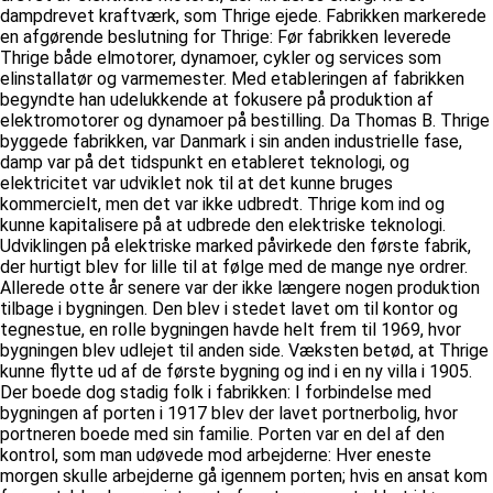
dampdrevet kraftværk, som Thrige ejede. Fabrikken markerede
en afgørende beslutning for Thrige: Før fabrikken leverede
Thrige både elmotorer, dynamoer, cykler og services som
elinstallatør og varmemester. Med etableringen af fabrikken
begyndte han udelukkende at fokusere på produktion af
elektromotorer og dynamoer på bestilling. Da Thomas B. Thrige
byggede fabrikken, var Danmark i sin anden industrielle fase,
damp var på det tidspunkt en etableret teknologi, og
elektricitet var udviklet nok til at det kunne bruges
kommercielt, men det var ikke udbredt. Thrige kom ind og
kunne kapitalisere på at udbrede den elektriske teknologi.
Udviklingen på elektriske marked påvirkede den første fabrik,
der hurtigt blev for lille til at følge med de mange nye ordrer.
Allerede otte år senere var der ikke længere nogen produktion
tilbage i bygningen. Den blev i stedet lavet om til kontor og
tegnestue, en rolle bygningen havde helt frem til 1969, hvor
bygningen blev udlejet til anden side. Væksten betød, at Thrige
kunne flytte ud af de første bygning og ind i en ny villa i 1905.
Der boede dog stadig folk i fabrikken: I forbindelse med
bygningen af porten i 1917 blev der lavet portnerbolig, hvor
portneren boede med sin familie. Porten var en del af den
kontrol, som man udøvede mod arbejderne: Hver eneste
morgen skulle arbejderne gå igennem porten; hvis en ansat kom