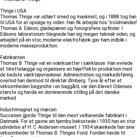
Thrige i USA
Thomas Thrige var udlært smed og maskinist, og i 1888 tog han
til USA for at opsøge ny viden. Han fik arbejde hos ’troldmanden’
Thomas A. Edison, glødepæren og fonografens opfinder. I
Edisons laboratorium tilegnede han sig megen teknisk viden, og
arbejdet på en stor, moderne elektrofabrik gav ham indblik i
moderne masseproduktion.
Fabrikanten
Thomas B. Thrige var en iværksætter i særklasse. Han evnede
at tilrettelægge og organisere en højeffektiv produktion med
de bedste værktøjsmaskiner. Administration og markedsføring
overlod han derimod til direktør Ørnberg. Tyve år efter at
virksomheden begyndte i en baggård, var den blevet Odenses
største og havde en dominerende stilling på det danske
marked.
Industrimagnat og mæcen
Succesen gjorde Thrige til den mest velhavende fabrikant i
Danmark. For at gavne sin hjemby bekostede i 1930 han en stor
udvidelse af H. C. Andersen-museet. I 1934 skænkede han sine
virksomheder til Thomas B. Thriges Fond. Fonden havde til