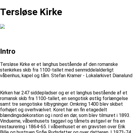
Tersløse Kirke
Intro
Tersløse Kirke er et langhus bestående af den romanske
stenkirkes skib fra 1100-tallet med senmiddelalderligt
våbenhus, kapel og tårn. Stefan Kramer - Lokalarkivet Dianalund
Kirken har 247 siddepladser og er et langhus bestående af et
romansk skib fra 1100-tallet, en sengotisk østlig forlængelse
samt tre sengotiske tilbygninger. Omkring 1400 blev skibet
forhøjet og overhvælvet. Koret har en fin etagedelt
blændingsdekoration og i nord en dør, som blev tilmuret i 1893.
Vinduerne, våbenhusets taggavl og tårnets østgavl er fra en
restaurering i 1864-65. I våbenhuset er en gravsten over Erik
Bille og hustruen Sofie Rudsdatter og over datteren. I 1973-74