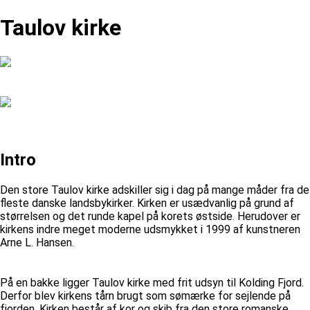
Taulov kirke
Intro
Den store Taulov kirke adskiller sig i dag på mange måder fra de
fleste danske landsbykirker. Kirken er usædvanlig på grund af
størrelsen og det runde kapel på korets østside. Herudover er
kirkens indre meget moderne udsmykket i 1999 af kunstneren
Arne L. Hansen.
På en bakke ligger Taulov kirke med frit udsyn til Kolding Fjord.
Derfor blev kirkens tårn brugt som sømærke for sejlende på
fjorden. Kirken består af kor og skib fra den store romanske