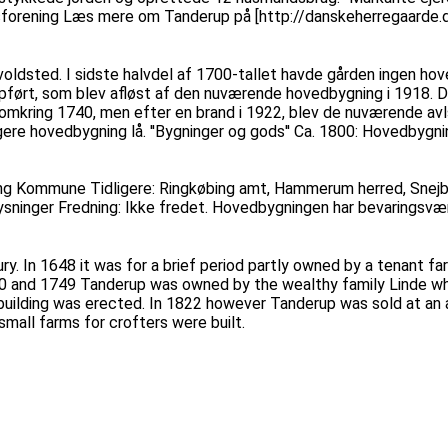
sforening Læs mere om Tanderup på [http://danskeherregaarde.
voldsted. I sidste halvdel af 1700-tallet havde gården ingen hov
pført, som blev afløst af den nuværende hovedbygning i 1918. De
e omkring 1740, men efter en brand i 1922, blev de nuværende a
igere hovedbygning lå. ''Bygninger og gods'' Ca. 1800: Hovedby
ing Kommune Tidligere: Ringkøbing amt, Hammerum herred, Snejb
lysninger Fredning: Ikke fredet. Hovedbygningen har bevaringsvæ
ury. In 1648 it was for a brief period partly owned by a tenant f
20 and 1749 Tanderup was owned by the wealthy family Linde wh
ilding was erected. In 1822 however Tanderup was sold at an a
mall farms for crofters were built.