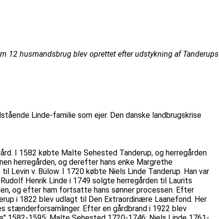
 som 12 husmandsbrug blev oprettet efter udstykning af Tanderups
lstående Linde-familie som ejer. Den danske landbrugskrise
edgård. I 1582 købte Malte Sehested Tanderup, og herregården
ønnen herregården, og derefter hans enke Margrethe
 Levin v. Bülow. I 1720 købte Niels Linde Tanderup. Han var
l Rudolf Henrik Linde i 1749 solgte herregården til Laurits
en, og efter ham fortsatte hans sønner processen. Efter
erup i 1822 blev udlagt til Den Extraordinære Laanefond. Her
s stænderforsamlinger. Efter en gårdbrand i 1922 blev
re'' 1582-1595: Malte Sehested 1720-1746: Niels Linde 1761-