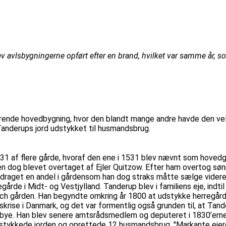
ev avlsbygningerne opført efter en brand, hvilket var samme år,
værende hovedbygning, hvor den blandt mange andre havde den ve
 Tanderups jord udstykket til husmandsbrug.
 1531 af flere gårde, hvoraf den ene i 1531 blev nævnt som hov
 den dog blevet overtaget af Ejler Quitzow. Efter ham overtog s
get en andel i gårdensom han dog straks måtte sælge videre til
gårde i Midt- og Vestjylland. Tanderup blev i familiens eje, indti
ch gården. Han begyndte omkring år 1800 at udstykke herregård
krise i Danmark, og det var formentlig også grunden til, at Tand
olbye. Han blev senere amtsrådsmedlem og deputeret i 1830’erne
dstykkede jorden og oprettede 12 husmandsbrug. ''Markante eje