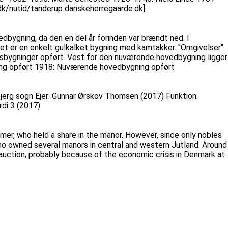
dk/nutid/tanderup danskeherregaarde.dk]
edbygning, da den en del år forinden var brændt ned. I
t er en enkelt gulkalket bygning med kamtakker. ''Omgivelser''
vlsbygninger opført. Vest for den nuværende hovedbygning ligger
gning opført 1918: Nuværende hovedbygning opført
jerg sogn Ejer: Gunnar Ørskov Thomsen (2017) Funktion:
rdi 3 (2017)
armer, who held a share in the manor. However, since only nobles
o owned several manors in central and western Jutland. Around
uction, probably because of the economic crisis in Denmark at