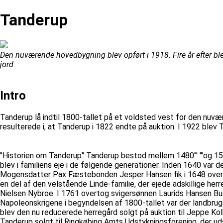
Tanderup
Den nuværende hovedbygning blev opført i 1918. Fire år efter bl
jord.
Intro
Tanderup lå indtil 1800-tallet på et voldsted vest for den nu
resulterede i, at Tanderup i 1822 endte på auktion. I 1922 blev
''Historien om Tanderup'' Tanderup bestod mellem 1480''' '''og
blev i familiens eje i de følgende generationer. Inden 1640 var
Mogensdatter Pax Fæstebonden Jesper Hansen fik i 1648 overdra
en del af den velstående Linde-familie, der ejede adskillige herre
Nielsen Nybroe. I 1761 overtog svigersønnen Laurids Hansen Bu
Napoleonskrigene i begyndelsen af 1800-tallet var der landbrugs
blev den nu reducerede herregård solgt på auktion til Jeppe K
Tanderup solgt til Ringkøbing Amts Udstykningsforening, der u