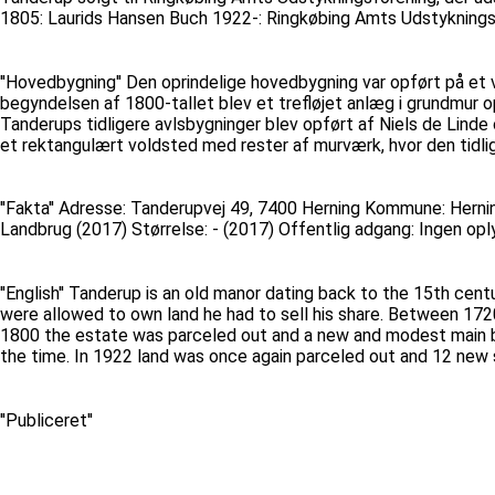
1805: Laurids Hansen Buch 1922-: Ringkøbing Amts Udstykning
''Hovedbygning'' Den oprindelige hovedbygning var opført på et 
begyndelsen af 1800-tallet blev et trefløjet anlæg i grundmur o
Tanderups tidligere avlsbygninger blev opført af Niels de Lind
et rektangulært voldsted med rester af murværk, hvor den tidl
''Fakta'' Adresse: Tanderupvej 49, 7400 Herning Kommune: Hern
Landbrug (2017) Størrelse: - (2017) Offentlig adgang: Ingen op
''English'' Tanderup is an old manor dating back to the 15th cent
were allowed to own land he had to sell his share. Between 17
1800 the estate was parceled out and a new and modest main bu
the time. In 1922 land was once again parceled out and 12 new s
''Publiceret''