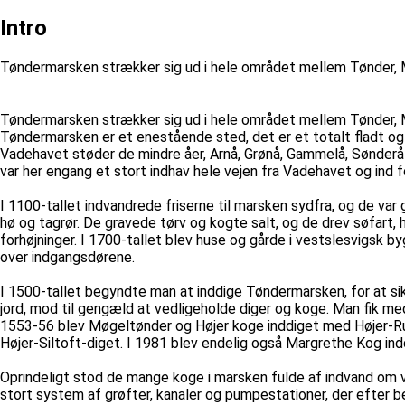
Intro
Tøndermarsken strækker sig ud i hele området mellem Tønder, 
Tøndermarsken strækker sig ud i hele området mellem Tønder, M
Tøndermarsken er et enestående sted, det er et totalt fladt og
Vadehavet støder de mindre åer, Arnå, Grønå, Gammelå, Sønderå o
var her engang et stort indhav hele vejen fra Vadehavet og ind f
I 1100-tallet indvandrede friserne til marsken sydfra, og de var
hø og tagrør. De gravede tørv og kogte salt, og de drev søfart
forhøjninger. I 1700-tallet blev huse og gårde i vestslesvigsk b
over indgangsdørene.
I 1500-tallet begyndte man at inddige Tøndermarsken, for at sikr
jord, mod til gengæld at vedligeholde diger og koge. Man fik me
1553-56 blev Møgeltønder og Højer koge inddiget med Højer-Ru
Højer-Siltoft-diget. I 1981 blev endelig også Margrethe Kog 
Oprindeligt stod de mange koge i marsken fulde af indvand om 
stort system af grøfter, kanaler og pumpestationer, der efter 