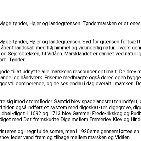
Møgeltønder, Højer og landegrænsen. Tøndermarsken er et enest
øgeltønder, Højer og landegrænsen. Syd for grænsen fortsætter 
 åbent landskab med høj himmel og vidunderlig natur. Tværs gen
g Sejersbækken, til Vidåen. Marsklandet er dannet ved naturlige
orbi Tønder.
 gode til at udnytte alle marskens ressourcer optimalt. De drev m
, handel og håndværk. Friserne medbragte også deres egen bygges
yggestil dominerende, og de ses endnu i dag overalt i marsken. D
e sig imod stormfloder. Samtid blev spadelandsretten indført, og
d tiden også indført et system med digeskat-ter, digegreve, dige
dbøl-diget. I 1692 og 1713 blev Gammel Frede-rikskog og Rudbø
inddiget med Det fremskudte Dige mellem Emmerlev Klev og Hin
vinteren og i regnfulde somre, men i 1920erne gennemførtes en 
behov leder vand frem og tilbage mellem marsken og Vidåen.