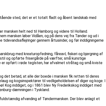
ående sted, det er et totalt fladt og åbent landskab med
marsken helt ned til Hamborg og videre til Holland.
nem marsken løber Vidåen, og på dens vej fra Tønder og ud i
 tidevandsaflejringer gennem årtusinder, og før inddigningerne
arskbrug med kreaturopfedning, fåreavl, fiskeri og bjergning af
til og opførte frisergårde på værfter, små kunstige
e er opført i røde teglsten, har afvalmet stråtag og små kviste
 det betød, at alle der boede i marsken fik retten til deres
laug og kogsinspektører til vedligeholdelsen af diger og koge. I
l Kog inddiget, og i 1861 blev Ny Frederikskog inddiget med
denburg-dæmningen i Tyskland.
fuldstændig afvanding af Tøndermarsken. Der blev anlagt et