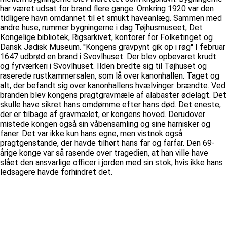
har været udsat for brand flere gange. Omkring 1920 var den
tidligere havn omdannet til et smukt haveanlæg. Sammen med
andre huse, rummer bygningerne i dag Tøjhusmuseet, Det
Kongelige bibliotek, Rigsarkivet, kontorer for Folketinget og
Dansk Jødisk Museum. ''Kongens gravpynt gik op i røg'' I februar
1647 udbrød en brand i Svovlhuset. Der blev opbevaret krudt
og fyrværkeri i Svovlhuset. Ilden bredte sig til Tøjhuset og
raserede rustkammersalen, som lå over kanonhallen. Taget og
alt, der befandt sig over kanonhallens hvælvinger. brændte. Ved
branden blev kongens pragtgravmæle af alabaster ødelagt. Det
skulle have sikret hans omdømme efter hans død. Det eneste,
der er tilbage af gravmælet, er kongens hoved. Derudover
mistede kongen også sin våbensamling og sine harnisker og
faner. Det var ikke kun hans egne, men vistnok også
pragtgenstande, der havde tilhørt hans far og farfar. Den 69-
årige konge var så rasende over tragedien, at han ville have
slået den ansvarlige officer i jorden med sin stok, hvis ikke hans
ledsagere havde forhindret det.