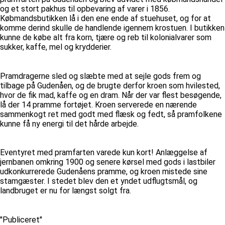
og et stort pakhus til opbevaring af varer i 1856.
Købmandsbutikken lå i den ene ende af stuehuset, og for at
komme derind skulle de handlende igennem krostuen. I butikken
kunne de købe alt fra korn, tjære og reb til kolonialvarer som
sukker, kaffe, mel og krydderier.
Pramdragerne sled og slæbte med at sejle gods frem og
tilbage på Gudenåen, og de brugte derfor kroen som hvilested,
hvor de fik mad, kaffe og en dram. Når der var flest besøgende,
lå der 14 pramme fortøjet. Kroen serverede en nærende
sammenkogt ret med godt med flæsk og fedt, så pramfolkene
kunne få ny energi til det hårde arbejde.
Eventyret med pramfarten varede kun kort! Anlæggelse af
jernbanen omkring 1900 og senere kørsel med gods i lastbiler
udkonkurrerede Gudenåens pramme, og kroen mistede sine
stamgæster. I stedet blev den et yndet udflugtsmål, og
landbruget er nu for længst solgt fra.
''Publiceret''