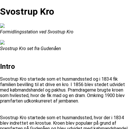
Svostrup Kro
Formidlingsstation ved Svostrup Kro
Svostrup Kro set fra Gudenåen
Intro
Svostrup Kro startede som et husmandssted og i 1834 fik
familien bevilling til at drive en kro. I 1856 blev stedet udvidet
med købmandshandel og pakhus. Pramdragerne brugte kroen
som hvilested, hvor de fik mad og en dram. Omkring 1900 blev
pramfarten udkonkurreret af jernbanen.
Svostrup Kro startede som et husmandssted, hvor der i 1834
blev indrettet en krostue. Kroen blev populær på grund af
pramfarten på Gudenåen og blev udvidet med købmandshandel