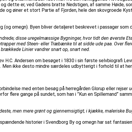
, og dette er, ved Gadens bratte Nedstigen, af samme Høide, 
de og øiner et stort Partie af Fjorden, hele den skovgroede K
rg (og omegn). Byen bliver detaljeret beskrevet i passager som 
drede; disse uregelmæssige Bygninger, hvor tidt den øverste Eta
rapper med Steen- eller Træbænke til at sidde ude paa. Over flere
 brækkede Linier vandrer snart op, snart ned.
rev H.C. Andersen om besøget i 1830 i sin første selvbiografi L
e. Men ikke desto mindre særdeles udbytterigt i forhold til at he
orbindelse med enten besøg på herregården Glorup eller rejser ud
erfor flere gange på sundet, som han i ”Kun en Spillemand” sam
redeste, men mere grønt og gjennemsigtigt; i kjække, maleriske B
pændende historier i Svendborg By og omegn har sat fantasien i 