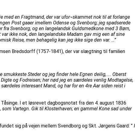
 nøie med en Fragtmand, der var ufor¬skammet nok til at forlange
er ingen Post gaaer imellem Odense og Svenborg; jeg spadserede
tter fra Svenborg, og en langelandsk Guldsmedkone med 3 Børn,
et var ikke nok, den langelandske Madam gav mig een af sine
isk Reise, men behagelig kan jeg ikke sige den var. …”
sen Bredsdorff (1757-1841), der var slægtning til familien
 smukkeste Steder og jeg finder hele Egnen deilig, ... Oberst
e Digte og Fodreisen; her nød jeg en særdeles venlig Modtagelse,
 særdeles interesant Mand, og har for en 4re Aar siden reist i
l Tåsinge. I et løsrevet dagbogsnotat fra den 4. august 1836
is, som Vartegn. Gik til Klosterhaven; en gammel Kone sad under
fundet sig på vejen mellem Svendborg og Skt. Jørgens Gaard: ”
I