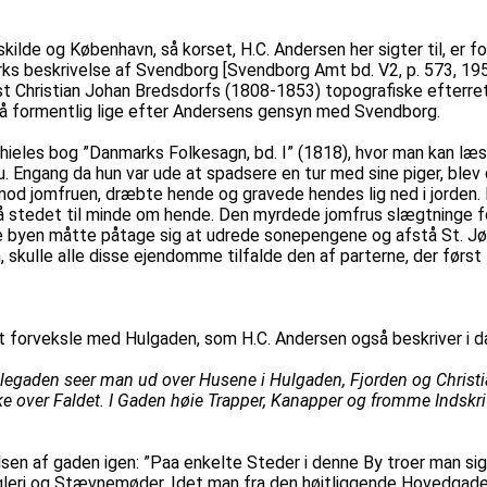
ilde og København, så korset, H.C. Andersen her sigter til, er f
 beskrivelse af Svendborg [Svendborg Amt bd. V2, p. 573, 1957] k
st Christian Johan Bredsdorfs (1808-1853) topografiske efterre
ltså formentlig lige efter Andersens gensyn med Svendborg.
Thieles bog ”Danmarks Folkesagn, bd. I” (1818), hvor man kan l
Engang da hun var ude at spadsere en tur med sine piger, blev d
od jomfruen, dræbte hende og gravede hendes lig ned i jorden. M
 på stedet til minde om hende. Den myrdede jomfrus slægtninge f
 byen måtte påtage sig at udrede sonepengene og afstå St. Jør
 skulle alle disse ejendomme tilfalde den af parterne, der først 
t forveksle med Hulgaden, som H.C. Andersen også beskriver i 
legaden seer man ud over Husene i Hulgaden, Fjorden og Christ
over Faldet. I Gaden høie Trapper, Kanapper og fromme Indskrif
lsen af gaden igen: ”Paa enkelte Steder i denne By troer man sig
gleri og Stævnemøder. Idet man fra den høitliggende Hovedgade