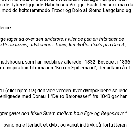
som de dybereliggende Nabohuses Vægge. Saaledes seer man da
yst med de høitstammede Træer og Dele af Øerne Langeland og
denne:
ge rager ud over den underste, hvilende paa en fritstaaende
 Porte læses, udskaarne i Træet, Indskrifter deels paa Dansk,
evnedsbogen, som han nedskrev allerede i 1832. Besøget i 1836
nte inspiration til romanen ”Kun en Spillemand”, der udkom året
 i (eller hjem fra) den vide verden, hvor dampskibene sejlede
menlignede med Donau. I ”De to Baronesser” fra 1848 gav han
ugter gaaer den friske Strøm mellem høie Ege- og Bøgeskove.”
sving og efterladt et dybt og varigt indtryk på forfatteren.