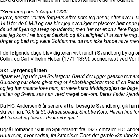
”Svendborg den 3 August 1830.
Kjære, bedste Collin!I forgaars Aftes kom jeg her til, efter over 
14 U for de 6 Miil og saa blev jeg ovenikjøbet placeret høit opp
da ud af Byen og steeg op udenfor, men her var endnu flere Pag
saa jeg kom i ret broget Selskab og fik Leilighed til at samle 
Unger og bad mig være Goldamme, da hun ikke kunde have mere en
I de følgende dage blev digteren vist rundt i Svendborg by og 
Collin, og Carl Vilhelm Heber (1771-1839), sognepræst ved Vor F
Skt. Jørgensgården
”Igaar var jeg ude paa St-Jørgens Gaard der ligger ganske romant
Guldberg har ellers givet mig et Anbefalingsbrev med til en Pas
og jeg har maatte love ham, at være hans Middagsgjest de Dage jeg 
Italien og Sveits, saa han veed meget der¬om; Deres Fader kjend
Da H.C. Andersen 6 år senere atter besøgte Svendborg, gik han i
skriver han:
”Gik til St. Jørgensgaard, Snubbe Kors. Haven lige f
Æbletræet og læste i Psalmebogen.”
Også i romanen ”Kun en Spillemand” fra 1837 omtaler H.C. Ander
Huulveien, hvor endnu, fra katholske Tider, det gamle »Snubbeko