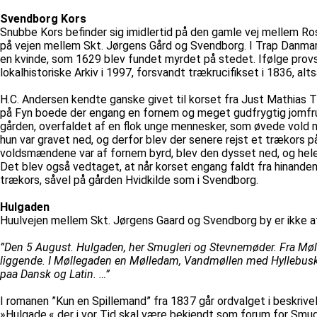
Svendborg Kors
Snubbe Kors befinder sig imidlertid på den gamle vej mellem Rosk
på vejen mellem Skt. Jørgens Gård og Svendborg. I Trap Danmarks
en kvinde, som 1629 blev fundet myrdet på stedet. Ifølge prov
lokalhistoriske Arkiv i 1997, forsvandt trækrucifikset i 1836, a
H.C. Andersen kendte ganske givet til korset fra Just Mathias 
på Fyn boede der engang en fornem og meget gudfrygtig jomfru. 
gården, overfaldet af en flok unge mennesker, som øvede vold m
hun var gravet ned, og derfor blev der senere rejst et trækors
voldsmændene var af fornem byrd, blev den dysset ned, og hele
Det blev også vedtaget, at når korset engang faldt fra hinanden,
trækors, såvel på gården Hvidkilde som i Svendborg.
Hulgaden
Huulvejen mellem Skt. Jørgens Gaard og Svendborg by er ikke a
”Den 5 August. Hulgaden, her Smugleri og Stevnemøder. Fra Møl
liggende. I Møllegaden en Mølledam, Vandmøllen med Hyllebuske 
paa Dansk og Latin. …”
I romanen ”Kun en Spillemand” fra 1837 går ordvalget i beskrive
»Hulgade,« der i vor Tid skal være bekjendt som forum for Smu