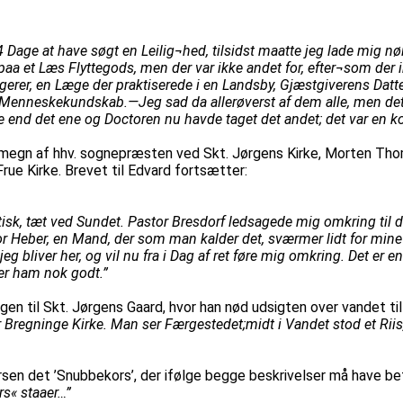
i 14 Dage at have søgt en Leilig¬hed, tilsidst maatte jeg lade mig
e paa et Læs Flyttegods, men der var ikke andet for, efter¬som d
agerer, en Læge der praktiserede i en Landsby, Gjæstgiverens Da
mig Menneskekundskab.—Jeg sad da allerøverst af dem alle, men d
d det ene og Doctoren nu havde taget det andet; det var en kom
omegn af hhv. sognepræsten ved Skt. Jørgens Kirke, Morten Thom
rue Kirke. Brevet til Edvard fortsætter:
isk, tæt ved Sundet. Pastor Bresdorf ledsagede mig omkring til de
tor Heber, en Mand, der som man kalder det, sværmer lidt for min
bliver her, og vil nu fra i Dag af ret føre mig omkring. Det er en
er ham nok godt.”
gen til Skt. Jørgens Gaard, hvor han nød udsigten over vandet ti
or Bregninge Kirke. Man ser Færgestedet;midt i Vandet stod et Ri
sen det ’Snubbekors’, der ifølge begge beskrivelser må have be
rs« staaer…”