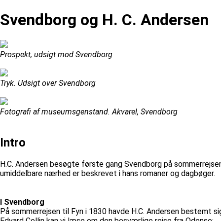
Svendborg og H. C. Andersen
Prospekt, udsigt mod Svendborg
Tryk. Udsigt over Svendborg
Fotografi af museumsgenstand. Akvarel, Svendborg
Intro
H.C. Andersen besøgte første gang Svendborg på sommerrejsen til
umiddelbare nærhed er beskrevet i hans romaner og dagbøger.
I Svendborg
På sommerrejsen til Fyn i 1830 havde H.C. Andersen bestemt sig t
Edvard Collin kan vi læse om den besværlige rejse fra Odense: