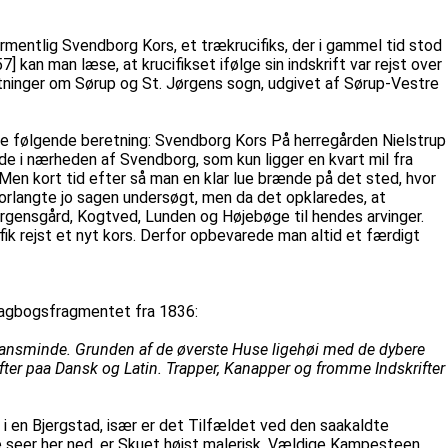
ormentlig Svendborg Kors, et trækrucifiks, der i gammel tid stod
an man læse, at krucifikset ifølge sin indskrift var rejst over
tninger om Sørup og St. Jørgens sogn, udgivet af Sørup-Vestre
æse følgende beretning: Svendborg Kors På herregården Nielstrup
e i nærheden af Svendborg, som kun ligger en kvart mil fra
en kort tid efter så man en klar lue brænde på det sted, hvor
orlangte jo sagen undersøgt, men da det opklaredes, at
gensgård, Kogtved, Lunden og Højebøge til hendes arvinger.
fik rejst et nyt kors. Derfor opbevarede man altid et færdigt
dagbogsfragmentet fra 1836:
iansminde. Grunden af de øverste Huse ligehøi med de dybere
ter paa Dansk og Latin. Trapper, Kanapper og fromme Indskrifter
 i en Bjergstad, især er det Tilfældet ved den saakaldte
 seer her ned, er Skuet høist malerisk. Vældige Kampesteen,