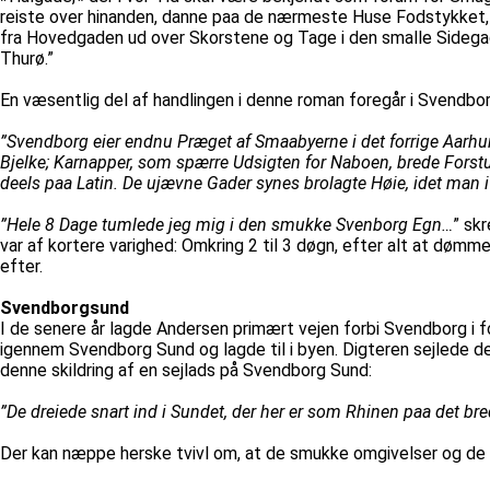
reiste over hinanden, danne paa de nærmeste Huse Fodstykket
fra Hovedgaden ud over Skorstene og Tage i den smalle Sidega
Thurø.”
En væsentlig del af handlingen i denne roman foregår i Svendbo
”Svendborg eier endnu Præget af Smaabyerne i det forrige Aarhun
Bjelke; Karnapper, som spærre Udsigten for Naboen, brede Forstut
deels paa Latin. De ujævne Gader synes brolagte Høie, idet man i
”Hele 8 Dage tumlede jeg mig i den smukke Svenborg Egn…
” sk
var af kortere varighed: Omkring 2 til 3 døgn, efter alt at dømm
efter.
Svendborgsund
I de senere år lagde Andersen primært vejen forbi Svendborg i f
igennem Svendborg Sund og lagde til i byen. Digteren sejlede d
denne skildring af en sejlads på Svendborg Sund:
”De dreiede snart ind i Sundet, der her er som Rhinen paa det b
Der kan næppe herske tvivl om, at de smukke omgivelser og de s