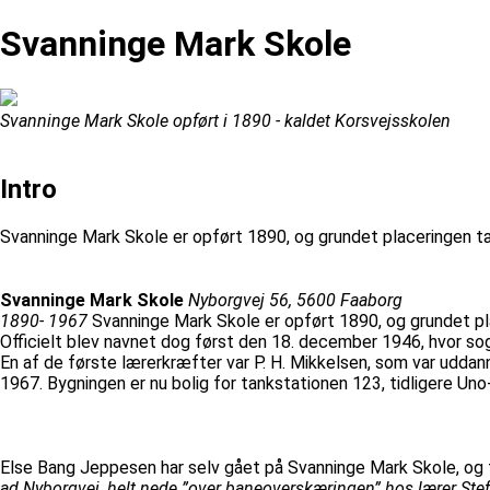
Svanninge Mark Skole
Svanninge Mark Skole opført i 1890 - kaldet Korsvejsskolen
Intro
Svanninge Mark Skole er opført 1890, og grundet placeringen tæ
Svanninge Mark Skole
Nyborgvej 56, 5600 Faaborg
1890- 1967
Svanninge Mark Skole er opført 1890, og grundet pla
Officielt blev navnet dog først den 18. december 1946, hvor sog
En af de første lærerkræfter var P. H. Mikkelsen, som var udda
1967. Bygningen er nu bolig for tankstationen 123, tidligere Uno
Else Bang Jeppesen har selv gået på Svanninge Mark Skole, og f
ad Nyborgvej, helt nede ”over baneoverskæringen” hos lærer Steff