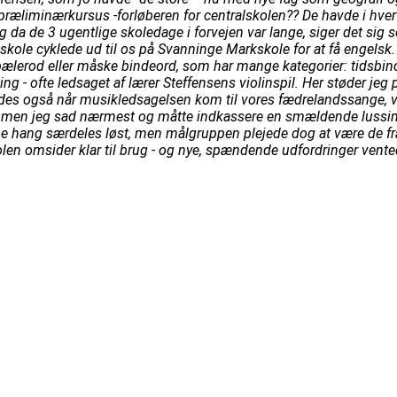
ræliminærkursus -forløberen for centralskolen?? De havde i hvert
g da de 3 ugentlige skoledage i forvejen var lange, siger det sig 
e skole cyklede ud til os på Svanninge Markskole for at få engelsk
d pælerod eller måske bindeord, som har mange kategorier: tidsb
ng - ofte ledsaget af lærer Steffensens violinspil. Her støder jeg 
ledes også når musikledsagelsen kom til vores fædrelandssange, vi 
også) men jeg sad nærmest og måtte indkassere en smældende luss
erne hang særdeles løst, men målgruppen plejede dog at være de f
kolen omsider klar til brug - og nye, spændende udfordringer vente