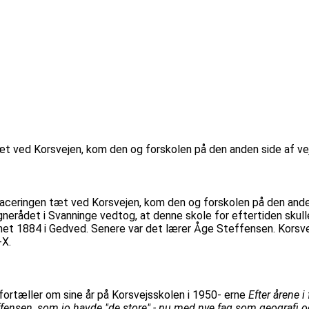
t ved Korsvejen, kom den og forskolen på den anden side af vej
ceringen tæt ved Korsvejen, kom den og forskolen på den anden 
nerådet i Svanninge vedtog, at denne skole for eftertiden skull
nnet 1884 i Gedved. Senere var det lærer Åge Steffensen. Korsv
-X.
ortæller om sine år på Korsvejsskolen i 1950- erne
Efter årene 
ensen, som jo havde "de store" - nu med nye fag som geografi og 