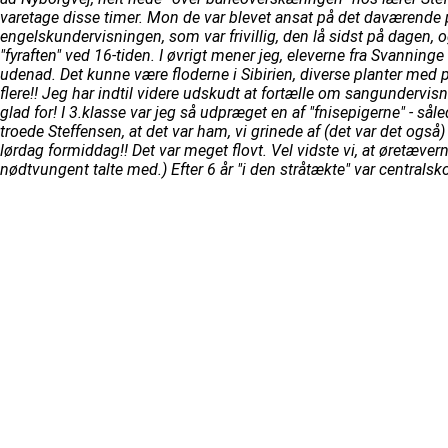
varetage disse timer. Mon de var blevet ansat på det daværende p
engelskundervisningen, som var frivillig, den lå sidst på dagen, o
"fyraften" ved 16-tiden. I øvrigt mener jeg, eleverne fra Svanning
udenad. Det kunne være floderne i Sibirien, diverse planter me
flere!! Jeg har indtil videre udskudt at fortælle om sangundervisni
glad for! I 3.klasse var jeg så udpræget en af "fnisepigerne" - så
troede Steffensen, at det var ham, vi grinede af (det var det 
lørdag formiddag!! Det var meget flovt. Vel vidste vi, at øretæv
nødtvungent talte med.) Efter 6 år "i den stråtækte" var centrals