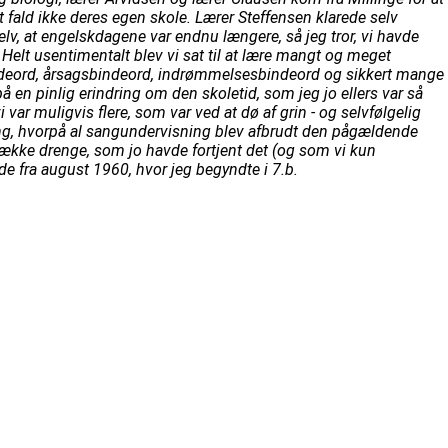
 fald ikke deres egen skole. Lærer Steffensen klarede selv
selv, at engelskdagene var endnu længere, så jeg tror, vi havde
. Helt usentimentalt blev vi sat til at lære mangt og meget
indeord, årsagsbindeord, indrømmelsesbindeord og sikkert mange
på en pinlig erindring om den skoletid, som jeg jo ellers var så
var muligvis flere, som var ved at dø af grin - og selvfølgelig
ing, hvorpå al sangundervisning blev afbrudt den pågældende
række drenge, som jo havde fortjent det (og som vi kun
de fra august 1960, hvor jeg begyndte i 7.b.