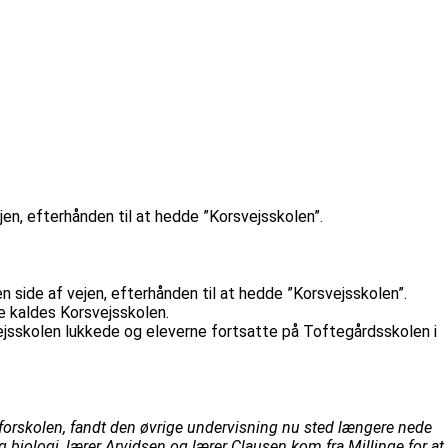
en, efterhånden til at hedde ”Korsvejsskolen”.
side af vejen, efterhånden til at hedde ”Korsvejsskolen”.
e kaldes Korsvejsskolen.
ejsskolen lukkede og eleverne fortsatte på Toftegårdsskolen i
i forskolen, fandt den øvrige undervisning nu sted længere nede
biologi, lærer Arvidsen og lærer Clausen kom fra Millinge for at