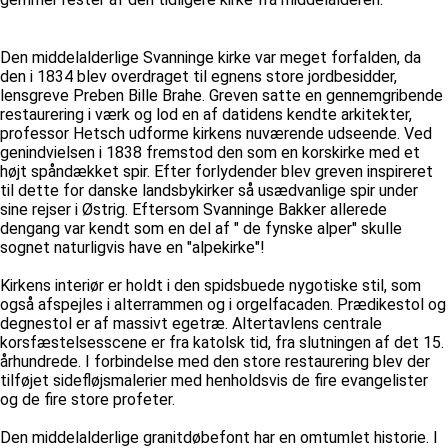
Den middelalderlige Svanninge kirke var meget forfalden, da
den i 1834 blev overdraget til egnens store jordbesidder,
lensgreve Preben Bille Brahe. Greven satte en gennemgribende
restaurering i værk og lod en af datidens kendte arkitekter,
professor Hetsch udforme kirkens nuværende udseende. Ved
genindvielsen i 1838 fremstod den som en korskirke med et
højt spåndækket spir. Efter forlydender blev greven inspireret
til dette for danske landsbykirker så usædvanlige spir under
sine rejser i Østrig. Eftersom Svanninge Bakker allerede
dengang var kendt som en del af " de fynske alper" skulle
sognet naturligvis have en "alpekirke"!
Kirkens interiør er holdt i den spidsbuede nygotiske stil, som
også afspejles i alterrammen og i orgelfacaden. Prædikestol og
degnestol er af massivt egetræ. Altertavlens centrale
korsfæstelsesscene er fra katolsk tid, fra slutningen af det 15.
århundrede. I forbindelse med den store restaurering blev der
tilføjet sidefløjsmalerier med henholdsvis de fire evangelister
og de fire store profeter.
Den middelalderlige granitdøbefont har en omtumlet historie. I