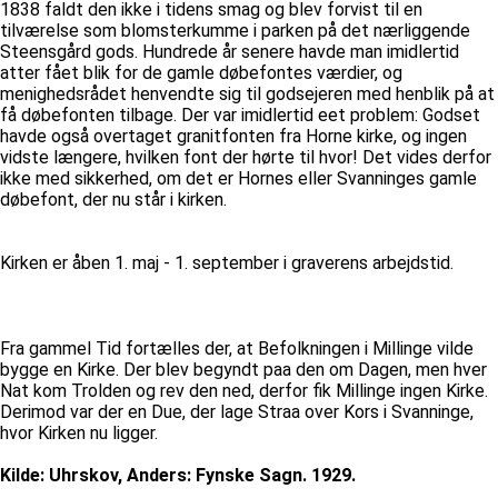
1838 faldt den ikke i tidens smag og blev forvist til en
tilværelse som blomsterkumme i parken på det nærliggende
Steensgård gods. Hundrede år senere havde man imidlertid
atter fået blik for de gamle døbefontes værdier, og
menighedsrådet henvendte sig til godsejeren med henblik på at
få døbefonten tilbage. Der var imidlertid eet problem: Godset
havde også overtaget granitfonten fra Horne kirke, og ingen
vidste længere, hvilken font der hørte til hvor! Det vides derfor
ikke med sikkerhed, om det er Hornes eller Svanninges gamle
døbefont, der nu står i kirken.
Kirken er åben 1. maj - 1. september i graverens arbejdstid.
Fra gammel Tid fortælles der, at Befolkningen i Millinge vilde
bygge en Kirke. Der blev begyndt paa den om Dagen, men hver
Nat kom Trolden og rev den ned, derfor fik Millinge ingen Kirke.
Derimod var der en Due, der lage Straa over Kors i Svanninge,
hvor Kirken nu ligger.
Kilde: Uhrskov, Anders: Fynske Sagn. 1929.