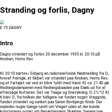
Stranding og forlis, Dagny
E 75 DAGNY
Intro
Dagny strandet og forlist 20 december 1935 kl. 20.10 på
Knoben, Horns Rev.
Kl. 20:10 hørtes i Esbjerg en radiotelefonisk Nødmelding fra D.,
hvoraf fremgik, at Skibet var strandet paa Knoben, Horns Rev,
og at Fartøjet var ved at blive fyldt med Vand. Kl. ca. 21:40 gik
Redningsdamperen med Redningsbaaden paa Slæb ud for at
eftersøge Kutteren. Det var Taage og Snetykning. D. 21/12 Kl.
6 blev D., fra hvilken der tidligere var fundet noget Vraggods,
fundet strandet og sunket paa Søren Bovbjergs-Knob. Der
sejledes nogle Gange rundt om Vraget uden at der kunde
konstateres noget om Besætningens Skæbne. Senere paa