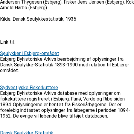
Andersen Thygesen (Esbjerg), Fisker Jens Jensen (Esbjerg), Kok
Arnold Harbo (Esbjerg).
Kilde: Dansk Søulykkestatistik, 1935
Link til:
Søulykker i Esbjerg-området
Esbjerg Byhistoriske Arkivs bearbejdming af oplysninger fra
Dansk Søulykke-Statistik 1893-1990 med relation til Esbjerg-
området.
Sydvestjyske Fiskerkuttere
Esbjerg Byhistoriske Arkivs database med oplysninger om
fiskekuttere registreret i Esbjerg, Fanø, Varde og Ribe siden
1894. Oplysningerne er hentet fra Fiskeriårbøgerne. Der er
foreløbig indtastet oplysninger fra årbøgerne i perioden 1894-
1952. De øvrige vil løbende blive tilføjet databasen.
Dansk Søulykke-Statistik