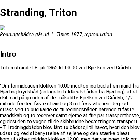
Stranding, Triton
Redningsbåden går ud. L. Tuxen 1877, reproduktion
Intro
Triton strandet 8. juli 1862 kl. 03.00 ved Bjælken ved Grådyb.
"Om formiddagen klokken 10.00 modtog jeg bud af en mand fra
Hjerting krydsbåd (antagelig toldkrydsbåden fra Hjerting), at et
skib sad på grunden af det såkaldte Bjælken ved Grådyb, 1/2
mil ude fra den faste strand og 3 mil fra stationen. Jeg lod
straks ved to bud kalde de til redningsbåden hørende ti faste
mandskab og to reserver samt ejerne af fire par transportheste,
og desuden to vogne til de skibbrudne besætningers transport.
- Til redningsbåden blev lånt to bådssejl til havet, hvori den blev
udsat og ved afbenyttelse af sejlene og den stærke blæst
kom til skibet middag klokken 12.00, men der var ingen folk om