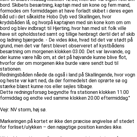
bord. Skibets besætning, kaptajn med sin kone og fem mand,
formodes om formiddagen at have forladt skibet i deres egen
båd ud i det såkaldte Hobo Dyb ved Skallingen, hvor
krydsbåden lå, og hvorpå kaptajnen med sin kone kom om om
bord og blev indbragt til Hjerting, hvor han med sit folk ville
have sit opholdssted samt og tillige henbragt dertil det af skib
og ladning bjærgede. - De vides ikke, hvad tid det var stødt på
grund, men det var først blevet observeret af kystbådens
besætning om morgenen klokken 03.00. Det var lavvande, og
der kunne være håb om, at det på højvande kunne blive flot,
hvorfor der om morgenen ikke burde være sendt bud til
stationen.
Redningsbåden nåede da også i land på Skallingende, hvor vogn
og heste var kørt ned, da der formedelst den oprørte sø og
stærke blæst kunne ros eller sejles tilbage.
Dette redningsforsøg begyndte fra stationen klokken 11.00
formiddag og endte ved samme klokken 20.00 eftermiddag."
Vejr: NV storm, høj sø.
Markeringen på kortet er ikke den præcise angivelse af stedet
for forliset/ulykken – den nøjagtige position kendes ikke.