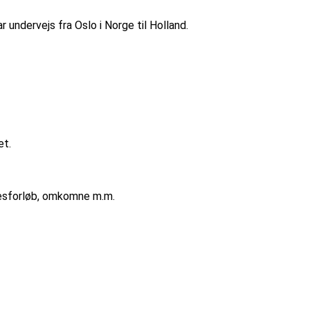
undervejs fra Oslo i Norge til Holland.
et.
lsesforløb, omkomne m.m.