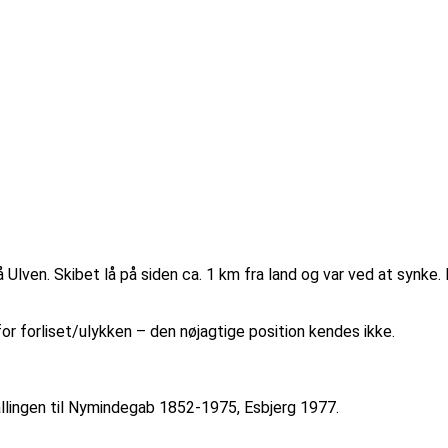
å Ulven. Skibet lå på siden ca. 1 km fra land og var ved at synk
or forliset/ulykken – den nøjagtige position kendes ikke.
allingen til Nymindegab 1852-1975, Esbjerg 1977.