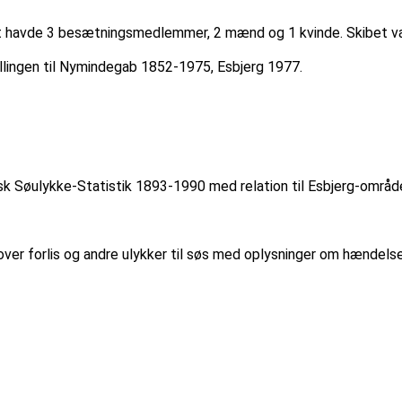
et havde 3 besætningsmedlemmer, 2 mænd og 1 kvinde. Skibet var 
allingen til Nymindegab 1852-1975, Esbjerg 1977.
nsk Søulykke-Statistik 1893-1990 med relation til Esbjerg-områd
 over forlis og andre ulykker til søs med oplysninger om hænde