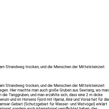
 am Strandweg trocken, und die Menschen der Mittelsteinzeit
 am Strandweg trocken, und die Menschen der Mittelsteinzeit
pflegen. Hier machte man auch große Gruben aus Seetang, wo man
die Tanggruben, und man erzählte sich, dass eine 2 m dicke
um und im Horsens Fjord mit Hjarnø, Alrø und Vorsø hat für die
amsar-Gebiet (Schutzgebiet für Wasser- und Watvögel) erklärt
tional, sondern auch international verpflichtet haben, das