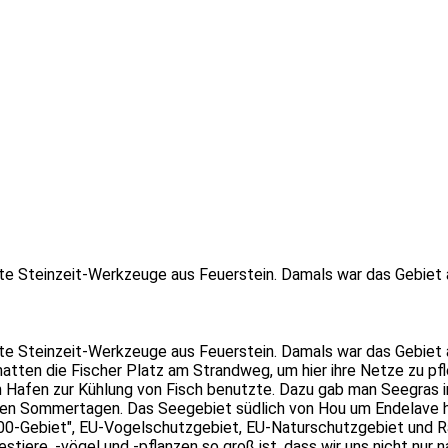
lte Steinzeit-Werkzeuge aus Feuerstein. Damals war das Gebiet
lte Steinzeit-Werkzeuge aus Feuerstein. Damals war das Gebiet
 hatten die Fischer Platz am Strandweg, um hier ihre Netze zu 
Hafen zur Kühlung von Fisch benutzte. Dazu gab man Seegras in 
ten Sommertagen. Das Seegebiet südlich von Hou um Endelave her
00-Gebiet", EU-Vogelschutzgebiet, EU-Naturschutzgebiet und R
iere, -vögel und -pflanzen so groß ist, dass wir uns nicht nur na