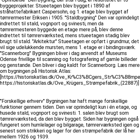
byggeprojekter. Stueetagen blev bygget i 1890 af
stråhattefabrikant Caspersohn, og 1. etage blev bygget af
tømrermester Eriksen i 1905. ''Staldbygning'' Den var oprindeligt
indrettet til stald, vognport og svinesti, men da
tømrermesteren byggede en etage mere på, blev denne
indrettet til tømrerværksted, mens stueetagen stadig blev
brugt til stald. ''Arkitektur'' Stueetagen er opført i grundmur, det
vil sige udelukkende mursten, mens 1. etage er i bindingsværk.
''Scannerborg'' Bygningen bliver i dag anvendt af Museums
Odense frivillige til scanning og fotografering af gamle billeder
og genstande. Den bliver i dag kaldt for Scannerborg. Læs mere
om bygningen på Historisk Atlas:
[https://historiskatlas.dk/Ove_Kr%C3%BCgers_Str%C3%B8mpe
https://historiskatlas.dk/Ove_Krügers_Strømpefabrik_(22887)]
''Forskellige erhverv'' Bygningen har haft mange forskellige
funktioner gennem tiden. Den var oprindeligt kun i én etage, og
husede stald, vognport og svinesti. 1. salen blev brugt som
tømrerværksted, da den blev bygget. Siden har bygningen også
fungeret som humlelager og bilgarage, tømrerværksted igen og
senest som strikkeri og lager for den strømpefabrik der lå her
mellem 1926 og 1939.