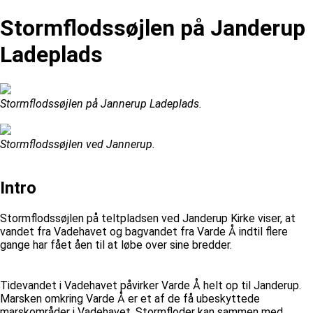
Stormflodssøjlen på Janderup
Ladeplads
Stormflodssøjlen på Jannerup Ladeplads.
Stormflodssøjlen ved Jannerup.
Intro
Stormflodssøjlen på teltpladsen ved Janderup Kirke viser, at
vandet fra Vadehavet og bagvandet fra Varde Å indtil flere
gange har fået åen til at løbe over sine bredder.
Tidevandet i Vadehavet påvirker Varde Å helt op til Janderup.
Marsken omkring Varde Å er et af de få ubeskyttede
marskområder i Vadehavet. Stormfloder kan sammen med