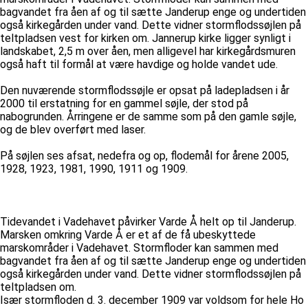
bagvandet fra åen af og til sætte Janderup enge og undertiden
også kirkegården under vand. Dette vidner stormflodssøjlen på
teltpladsen vest for kirken om. Jannerup kirke ligger synligt i
landskabet, 2,5 m over åen, men alligevel har kirkegårdsmuren
også haft til formål at være havdige og holde vandet ude.
Den nuværende stormflodssøjle er opsat på ladepladsen i år
2000 til erstatning for en gammel søjle, der stod på
nabogrunden. Årringene er de samme som på den gamle søjle,
og de blev overført med laser.
På søjlen ses afsat, nedefra og op, flodemål for årene 2005,
1928, 1923, 1981, 1990, 1911 og 1909.
Tidevandet i Vadehavet påvirker Varde Å helt op til Janderup.
Marsken omkring Varde Å er et af de få ubeskyttede
marskområder i Vadehavet. Stormfloder kan sammen med
bagvandet fra åen af og til sætte Janderup enge og undertiden
også kirkegården under vand. Dette vidner stormflodssøjlen på
teltpladsen om.
Især stormfloden d. 3. december 1909 var voldsom for hele Ho