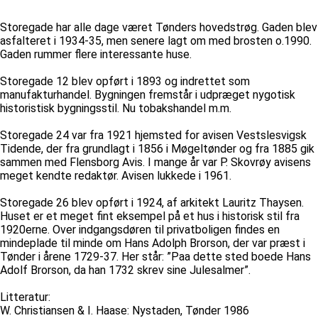
Storegade har alle dage været Tønders hovedstrøg. Gaden blev
asfalteret i 1934-35, men senere lagt om med brosten o.1990.
Gaden rummer flere interessante huse.
Storegade 12 blev opført i 1893 og indrettet som
manufakturhandel. Bygningen fremstår i udpræget nygotisk
historistisk bygningsstil. Nu tobakshandel m.m.
Storegade 24 var fra 1921 hjemsted for avisen Vestslesvigsk
Tidende, der fra grundlagt i 1856 i Møgeltønder og fra 1885 gik
sammen med Flensborg Avis. I mange år var P. Skovrøy avisens
meget kendte redaktør. Avisen lukkede i 1961.
Storegade 26 blev opført i 1924, af arkitekt Lauritz Thaysen.
Huset er et meget fint eksempel på et hus i historisk stil fra
1920erne. Over indgangsdøren til privatboligen findes en
mindeplade til minde om Hans Adolph Brorson, der var præst i
Tønder i årene 1729-37. Her står: ”Paa dette sted boede Hans
Adolf Brorson, da han 1732 skrev sine Julesalmer”.
Litteratur:
W. Christiansen & I. Haase: Nystaden, Tønder 1986