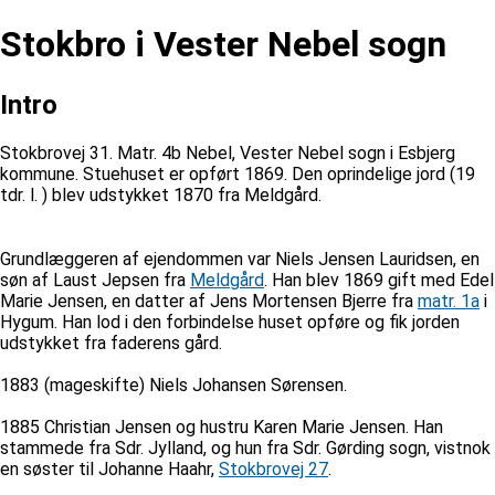
Stokbro i Vester Nebel sogn
Intro
Stokbrovej 31. Matr. 4b Nebel, Vester Nebel sogn i Esbjerg
kommune. Stuehuset er opført 1869. Den oprindelige jord (19
tdr. l. ) blev udstykket 1870 fra Meldgård.
Grundlæggeren af ejendommen var Niels Jensen Lauridsen, en
søn af Laust Jepsen fra
Meldgård
. Han blev 1869 gift med Edel
Marie Jensen, en datter af Jens Mortensen Bjerre fra
matr. 1a
i
Hygum. Han lod i den forbindelse huset opføre og fik jorden
udstykket fra faderens gård.
1883 (mageskifte) Niels Johansen Sørensen.
1885 Christian Jensen og hustru Karen Marie Jensen. Han
stammede fra Sdr. Jylland, og hun fra Sdr. Gørding sogn, vistnok
en søster til Johanne Haahr,
Stokbrovej 27
.