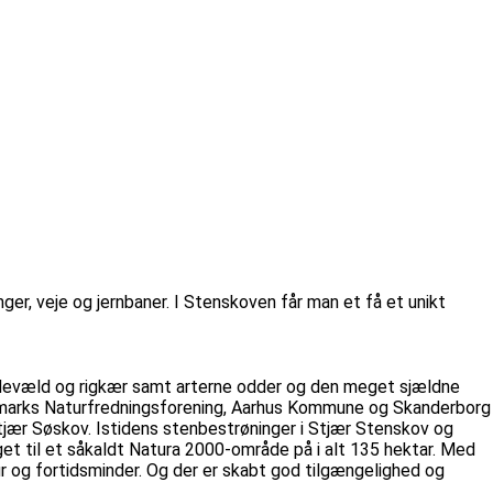
ger, veje og jernbaner. I Stenskoven får man et få et unikt
ildevæld og rigkær samt arterne odder og den meget sjældne
marks Naturfredningsforening, Aarhus Kommune og Skanderborg
tjær Søskov. Istidens stenbestrøninger i Stjær Stenskov og
get til et såkaldt Natura 2000-område på i alt 135 hektar. Med
 og fortidsminder. Og der er skabt god tilgængelighed og