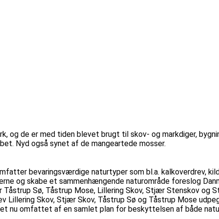
k, og de er med tiden blevet brugt til skov- og markdiger, bygnin
skabet. Nyd også synet af de mangeartede mosser.
omfatter bevaringsværdige naturtyper som bl.a. kalkoverdrev, k
inderne og skabe et sammenhængende naturområde foreslog Dan
 Tåstrup Sø, Tåstrup Mose, Lillering Skov, Stjær Stenskov og S
lev Lillering Skov, Stjær Skov, Tåstrup Sø og Tåstrup Mose udpe
 nu omfattet af en samlet plan for beskyttelsen af både natur