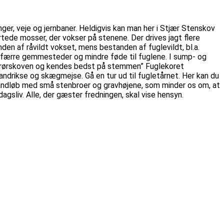
ger, veje og jernbaner. Heldigvis kan man her i Stjær Stenskov
rtede mosser, der vokser på stenene. Der drives jagt flere
nden af råvildt vokset, mens bestanden af fuglevildt, bl.a.
 færre gemmesteder og mindre føde til fuglene. I sump- og
t i rørskoven og kendes bedst på stemmen” Fuglekoret
andrikse og skægmejse. Gå en tur ud til fugletårnet. Her kan du
 vandløb med små stenbroer og gravhøjene, som minder os om, at
sliv. Alle, der gæster fredningen, skal vise hensyn.