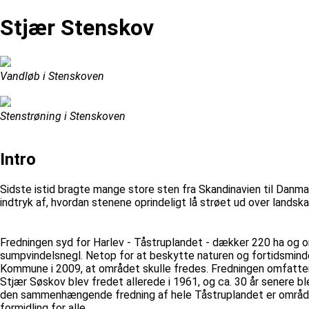
Stjær Stenskov
Vandløb i Stenskoven
Stenstrøning i Stenskoven
Intro
Sidste istid bragte mange store sten fra Skandinavien til Danmar
indtryk af, hvordan stenene oprindeligt lå strøet ud over land
Fredningen syd for Harlev - Tåstruplandet - dækker 220 ha og 
sumpvindelsnegl. Netop for at beskytte naturen og fortidsm
Kommune i 2009, at området skulle fredes. Fredningen omfatter
Stjær Søskov blev fredet allerede i 1961, og ca. 30 år senere b
den sammenhængende fredning af hele Tåstruplandet er området
formidling for alle.