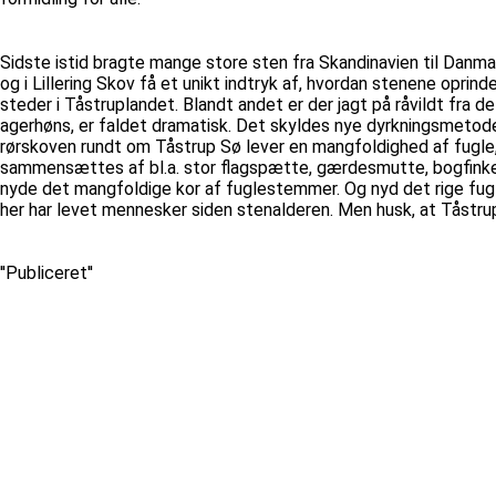
Sidste istid bragte mange store sten fra Skandinavien til Danmar
og i Lillering Skov få et unikt indtryk af, hvordan stenene opri
steder i Tåstruplandet. Blandt andet er der jagt på råvildt fra d
agerhøns, er faldet dramatisk. Det skyldes nye dyrkningsmeto
rørskoven rundt om Tåstrup Sø lever en mangfoldighed af fugle,
sammensættes af bl.a. stor flagspætte, gærdesmutte, bogfinke, s
nyde det mangfoldige kor af fuglestemmer. Og nyd det rige fugl
her har levet mennesker siden stenalderen. Men husk, at Tåstrup
''Publiceret''