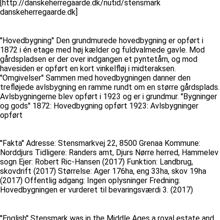
[http://danskeherregaarde.dk/nutid/stensmark
danskeherregaarde.dk]
''Hovedbygning'' Den grundmurede hovedbygning er opført i
1872 i én etage med høj kælder og fuldvalmede gavle. Mod
gårdspladsen er der over indgangen et pyntetårn, og mod
havesiden er opført en kort vinkelfløj i midteraksen.
''Omgivelser'' Sammen med hovedbygningen danner den
trefløjede avlsbygning en ramme rundt om en større gårdsplads.
Avlsbygningerne blev opført i 1923 og er i grundmur. ''Bygninger
og gods'' 1872: Hovedbygning opført 1923: Avlsbygninger
opført
''Fakta'' Adresse: Stensmarkvej 22, 8500 Grenaa Kommune:
Norddjurs Tidligere: Randers amt, Djurs Nørre herred, Hammelev
sogn Ejer: Robert Ric-Hansen (2017) Funktion: Landbrug,
skovdrift (2017) Størrelse: Ager 176ha, eng 33ha, skov 19ha
(2017) Offentlig adgang: Ingen oplysninger Fredning:
Hovedbygningen er vurderet til bevaringsværdi 3. (2017)
''English'' Stensmark was in the Middle Ages a royal estate and