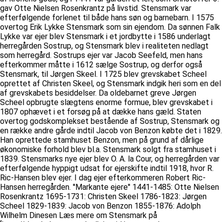
gav Otte Nielsen Rosenkrantz på livstid. Stensmark var
efterfølgende forlenet til både hans søn og barnebarn. I 1575
overtog Erik Lykke Stensmark som sin ejendom. Da sønnen Falk
Lykke var ejer blev Stensmark i et jordbytte i 1586 underlagt
herregården Sostrup, og Stensmark blev i realiteten nedlagt
som herregård. Sostrups ejer var Jacob Seefeld, men hans
efterkommer måtte i 1612 sælge Sostrup, og derfor også
Stensmark, til Jørgen Skeel. I 1725 blev grevskabet Scheel
oprettet af Christen Skeel, og Stensmark indgik heri som en del
af grevskabets besiddelser. Da oldebarnet greve Jørgen
Scheel opbrugte slægtens enorme formue, blev grevskabet i
1807 ophævet i et forsøg på at dække hans gæld. Staten
overtog godskomplekset bestående af Sostrup, Stensmark og
en række andre gårde indtil Jacob von Benzon købte det i 1829.
Han oprettede stamhuset Benzon, men på grund af dårlige
økonomiske forhold blev bl.a. Stensmark solgt fra stamhuset i
1839. Stensmarks nye ejer blev O. A. la Cour, og herregården var
efterfølgende hyppigt udsat for ejerskifte indtil 1918, hvor R.
Ric-Hansen blev ejer. I dag ejer efterkommeren Robert Ric-
Hansen herregården. ''Markante ejere'' 1441-1485: Otte Nielsen
Rosenkrantz 1695-1731: Christen Skeel 1786-1823: Jørgen
Scheel 1829-1839: Jacob von Benzon 1855-1876: Adolph
Wilhelm Dinesen Læs mere om Stensmark på