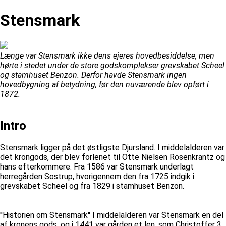
Stensmark
Længe var Stensmark ikke dens ejeres hovedbesiddelse, men
hørte i stedet under de store godskomplekser grevskabet Scheel
og stamhuset Benzon. Derfor havde Stensmark ingen
hovedbygning af betydning, før den nuværende blev opført i
1872.
Intro
Stensmark ligger på det østligste Djursland. I middelalderen var
det krongods, der blev forlenet til Otte Nielsen Rosenkrantz og
hans efterkommere. Fra 1586 var Stensmark underlagt
herregården Sostrup, hvorigennem den fra 1725 indgik i
grevskabet Scheel og fra 1829 i stamhuset Benzon.
''Historien om Stensmark'' I middelalderen var Stensmark en del
af kronens gods, og i 1441 var gården et len, som Christoffer 3.