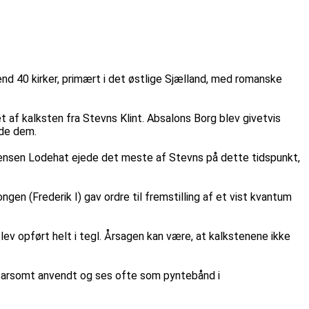
 end 40 kirker, primært i det østlige Sjælland, med romanske
t af kalksten fra Stevns Klint. Absalons Borg blev givetvis
ede dem.
r Jensen Lodehat ejede det meste af Stevns på dette tidspunkt,
en (Frederik I) gav ordre til fremstilling af et vist kvantum
lev opført helt i tegl. Årsagen kan være, at kalkstenene ikke
sparsomt anvendt og ses ofte som pyntebånd i