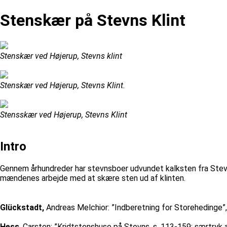
Stenskær på Stevns Klint
Stenskær ved Højerup, Stevns klint
Stenskær ved Højerup, Stevns Klint.
Stensskær ved Højerup, Stevns Klint
Intro
Gennem århundreder har stevnsboer udvundet kalksten fra Stevns 
mændenes arbejde med at skære sten ud af klinten.
Glückstadt,
Andreas Melchior: ”Indberetning for Storehedinge”,
Hess
, Carsten; ”Kridtstenshuse på Stevns, s. 113-159; særtr