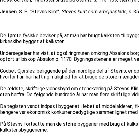
Jensen
, S. P.; "Stevns Klint";
Stevns klint som arbejdsplads,
s. 35
De første fysiske beviser på, at man har brugt kalksten til bygg
kirkeskibe bygget af kalksten.
Undersøgelser har vist, at også ringmuren omkring Absalons borg,
opført af biskop Absalon o. 1170. Bygningsstenene er meget ve
Godset Gjorslev, beliggende på den nordlige del af Stevns, er 
hvorfor han har haft rig mulighed for at bruge de store mængder 
De ældste, skriftlige vidnesbyrd om stenskæring på Stevns Klint 
sten herfra. De følgende hundrede år har man flere skriftlige v
Da teglsten vandt indpas i byggeriet i løbet af middelalderen, f
længere var økonomisk konkurrencedygtige sammenlignet med t
På Stevns fortsatte man de større byggerier med brug af kalks
kalkstensbyggerierne.