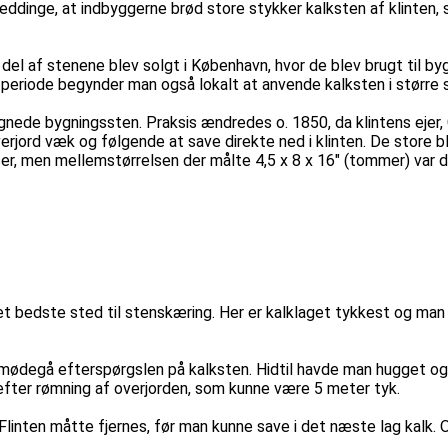
dinge, at indbyggerne brød store stykker kalksten af klinten, 
el af stenene blev solgt i København, hvor de blev brugt til byg
riode begynder man også lokalt at anvende kalksten i større stil
gnede bygningssten. Praksis ændredes o. 1850, da klintens ejer,
erjord væk og følgende at save direkte ned i klinten. De store 
elser, men mellemstørrelsen der målte 4,5 x 8 x 16" (tommer) var
det bedste sted til stenskæring. Her er kalklaget tykkest og 
mødegå efterspørgslen på kalksten. Hidtil havde man hugget og
efter rømning af overjorden, som kunne være 5 meter tyk.
 Flinten måtte fjernes, før man kunne save i det næste lag kalk