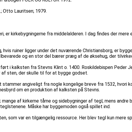
.; Otto Lauritsen; 1979.
eri, er kirkebygningerne fra middelalderen. I dag findes der mere
 hvis ruiner ligger under det nuværende Christiansborg, er bygge
lbevarede og en stor del bærer præg af de øksehug, der tilvirk
opført i kalksten fra Stevns Klint o. 1400. Roskildebispen Pede
af sten, der skulle til for at bygge godset.
stammer angiveligt fra nogle kongelige breve fra 1532, hvori kong
idnesbyrd om en produktion af kalksten på Stevns.
ik mange af kirkerne tårne og sidebygninger af tegl, mens andre b
eglstenene. Måske har byggemoden også spillet ind.
ten, som var en tilgængelig ressource. Her blev tegl kun mere 