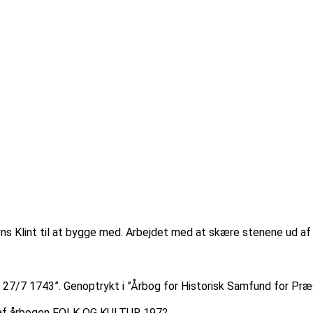
Klint til at bygge med. Arbejdet med at skære stenene ud af kli
 27/7 1743”. Genoptrykt i ”Årbog for Historisk Samfund for Præ
yk af årbogen FOLK OG KULTUR 1972.