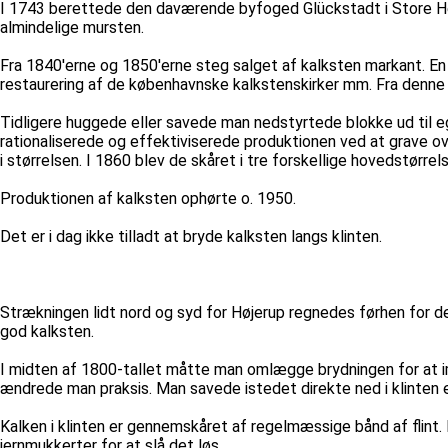
I 1743 berettede den daværende byfoged Glückstadt i Store Hed
almindelige mursten.
Fra 1840'erne og 1850'erne steg salget af kalksten markant. En d
restaurering af de københavnske kalkstenskirker mm. Fra denne pe
Tidligere huggede eller savede man nedstyrtede blokke ud til e
rationaliserede og effektiviserede produktionen ved at grave ov
i størrelsen. I 1860 blev de skåret i tre forskellige hovedstørr
Produktionen af kalksten ophørte o. 1950.
Det er i dag ikke tilladt at bryde kalksten langs klinten.
Strækningen lidt nord og syd for Højerup regnedes førhen for 
god kalksten.
I midten af 1800-tallet måtte man omlægge brydningen for at i
ændrede man praksis. Man savede istedet direkte ned i klinten 
Kalken i klinten er gennemskåret af regelmæssige bånd af flint.
jernmukkerter for at slå det løs.