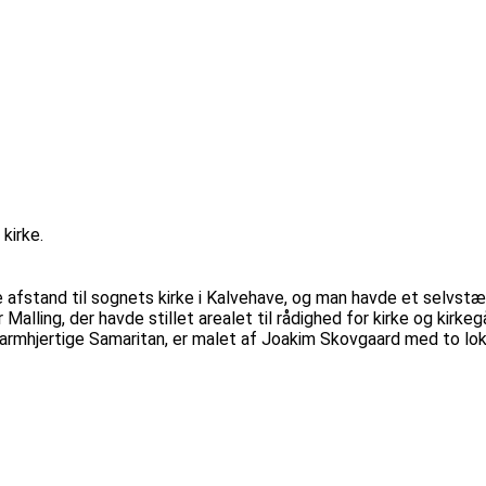
kirke.
afstand til sognets kirke i Kalvehave, og man havde et selvstændig
lling, der havde stillet arealet til rådighed for kirke og kirke
en Barmhjertige Samaritan, er malet af Joakim Skovgaard med to l