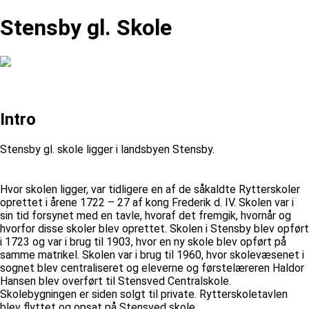
Stensby gl. Skole
Intro
Stensby gl. skole ligger i landsbyen Stensby.
Hvor skolen ligger, var tidligere en af de såkaldte Rytterskoler
oprettet i årene 1722 – 27 af kong Frederik d. IV. Skolen var i
sin tid forsynet med en tavle, hvoraf det fremgik, hvornår og
hvorfor disse skoler blev oprettet. Skolen i Stensby blev opført
i 1723 og var i brug til 1903, hvor en ny skole blev opført på
samme matrikel. Skolen var i brug til 1960, hvor skolevæsenet i
sognet blev centraliseret og eleverne og førstelæreren Haldor
Hansen blev overført til Stensved Centralskole.
Skolebygningen er siden solgt til private. Rytterskoletavlen
blev flyttet og opsat på Stensved skole.