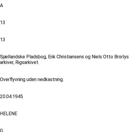
A
13
13
Sjællandske Pladsbog, Erik Christiansens og Niels Otto Brorlys
arkiver, Rigsarkivet.
Overflyvning uden nedkastning.
20.04.1945
HELENE
G