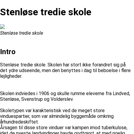
Stenløse tredie skole
Stenløse tredie skole
Intro
Stenløse tredie skole. Skolen har stort ikke forandret sig på
det ydre udseende, men den benyttes i dag til beboelse i flere
lejligheder.
Skolen indviedes i 1906 og skulle rumme eleverne fra Lindved,
Stenløse, Svenstrup og Volderslev.
Skoletypen var karakteristisk ved de meget store
vinduespartier, som var almindelig byggemåde omkring
århundredeskiftet.
Årsagen til disse store vinduer var kampen imod tuberkulose,
idet de nyeste landvindinger havde godtgjort, at med rigelig