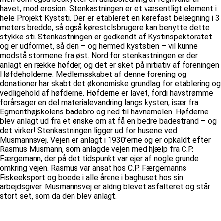
havet, mod erosion. Stenkastningen er et væsentligt element i
hele Projekt Kyststi. Der er etableret en kørefast belægning i 3
meters bredde, så også kørestolsbrugere kan benytte dette
stykke sti. Stenkastningen er godkendt af Kystinspektoratet
og er udformet, så den – og hermed kyststien – vil kunne
modstå stormene fra øst. Nord for stenkastningen er der
anlagt en række høfder, og det er sket på initiativ af foreningen
Høfdeholderne. Medlemsskabet af denne forening og
donationer har skabt det økonomiske grundlag for etablering og
vedligehold af høfderne. Høfderne er lavet, fordi havstrømme
forårsager en del materialevandring langs kysten, især fra
Egmonthøjskolens badebro og ned til havnemolen. Høfderne
blev anlagt ud fra et ønske om at få en bedre badestrand – og
det virker! Stenkastningen ligger ud for husene ved
Musmannsvej. Vejen er anlagt i 1930’erne og er opkaldt efter
Rasmus Musmann, som anlagde vejen med hjælp fra C.P.
Færgemann, der på det tidspunkt var ejer af nogle grunde
omkring vejen. Rasmus var ansat hos C.P. Færgemanns
Fiskeeksport og boede i alle årene i baghuset hos sin
arbejdsgiver. Musmannsvej er aldrig blevet asfalteret og står
stort set, som da den blev anlagt.