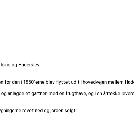
lding og Haderslev.
n før den i 1850´erne blev flyttet ud til hovedvejen mellem Hade
 anlagde et gartneri med en frugthave, og i en årrække leverede
ygningerne revet ned og jorden solgt