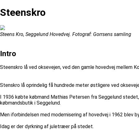
Steenskro
Steens Kro, Seggelund Hovedvej. Fotograf: Gorrsens samling
Intro
Steenskro lå ved oksevejen, ved den gamle hovedvej mellem Ko
Stenskro lå oprindelig få hundrede meter østligere ved okseveje
I 1936 købte købmand Mathias Petersen fra Seggelund stedet, og
købmandsbutik i Seggelund.
Men iforbindelsen med modernisering af hovedvej i 1962 blev b
Idag er der dyrkning af juletræer på stedet.