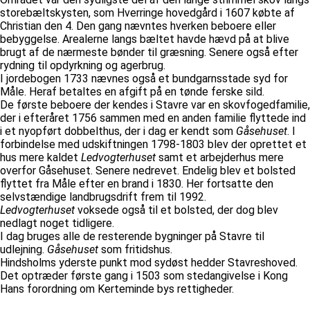
storebæltskysten, som Hverringe hovedgård i 1607 købte af
Christian den 4. Den gang nævntes hverken beboere eller
bebyggelse. Arealerne langs bæltet havde hævd på at blive
brugt af de nærmeste bønder til græsning. Senere også efter
rydning til opdyrkning og agerbrug.
I jordebogen 1733 nævnes også et bundgarnsstade syd for
Måle. Heraf betaltes en afgift på en tønde ferske sild.
De første beboere der kendes i Stavre var en skovfogedfamilie,
der i efteråret 1756 sammen med en anden familie flyttede ind
i et nyopført dobbelthus, der i dag er kendt som
Gåsehuset
. I
forbindelse med udskiftningen 1798-1803 blev der oprettet et
hus mere kaldet
Ledvogterhuset
samt et arbejderhus mere
overfor Gåsehuset. Senere nedrevet. Endelig blev et bolsted
flyttet fra Måle efter en brand i 1830. Her fortsatte den
selvstændige landbrugsdrift frem til 1992.
Ledvogterhuset
voksede også til et bolsted, der dog blev
nedlagt noget tidligere.
I dag bruges alle de resterende bygninger på Stavre til
udlejning.
Gåsehuset
som fritidshus.
Hindsholms yderste punkt mod sydøst hedder Stavreshoved.
Det optræder første gang i 1503 som stedangivelse i Kong
Hans forordning om Kerteminde bys rettigheder.