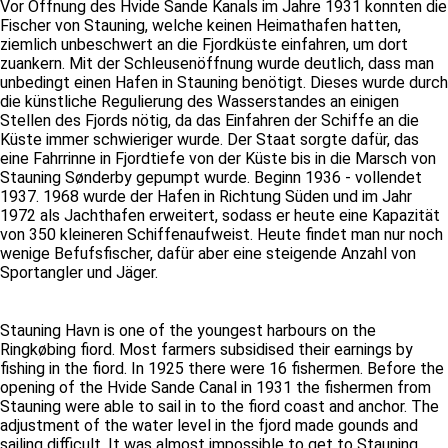
Vor Öffnung des Hvide Sande Kanals im Jahre 1931 konnten die
Fischer von Stauning, welche keinen Heimathafen hatten,
ziemlich unbeschwert an die Fjordküste einfahren, um dort
zuankern. Mit der Schleusenöffnung wurde deutlich, dass man
unbedingt einen Hafen in Stauning benötigt. Dieses wurde durch
die künstliche Regulierung des Wasserstandes an einigen
Stellen des Fjords nötig, da das Einfahren der Schiffe an die
Küste immer schwieriger wurde. Der Staat sorgte dafür, das
eine Fahrrinne in Fjordtiefe von der Küste bis in die Marsch von
Stauning Sønderby gepumpt wurde. Beginn 1936 - vollendet
1937. 1968 wurde der Hafen in Richtung Süden und im Jahr
1972 als Jachthafen erweitert, sodass er heute eine Kapazität
von 350 kleineren Schiffenaufweist. Heute findet man nur noch
wenige Befufsfischer, dafür aber eine steigende Anzahl von
Sportangler und Jäger.
Stauning Havn is one of the youngest harbours on the
Ringkøbing fiord. Most farmers subsidised their earnings by
fishing in the fiord. In 1925 there were 16 fishermen. Before the
opening of the Hvide Sande Canal in 1931 the fishermen from
Stauning were able to sail in to the fiord coast and anchor. The
adjustment of the water level in the fjord made gounds and
sailing difficult. It was almost impossible to get to Stauning