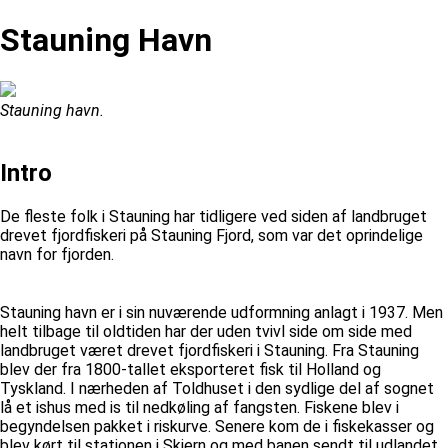
Stauning Havn
Stauning havn.
Intro
De fleste folk i Stauning har tidligere ved siden af landbruget
drevet fjordfiskeri på Stauning Fjord, som var det oprindelige
navn for fjorden.
Stauning havn er i sin nuværende udformning anlagt i 1937. Men
helt tilbage til oldtiden har der uden tvivl side om side med
landbruget været drevet fjordfiskeri i Stauning. Fra Stauning
blev der fra 1800-tallet eksporteret fisk til Holland og
Tyskland. I nærheden af Toldhuset i den sydlige del af sognet
lå et ishus med is til nedkøling af fangsten. Fiskene blev i
begyndelsen pakket i riskurve. Senere kom de i fiskekasser og
blev kørt til stationen i Skjern og med banen sendt til udlandet.