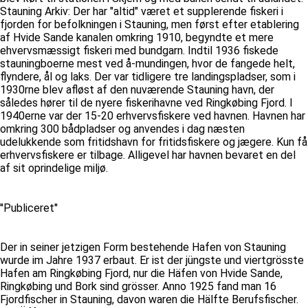
Stauning Arkiv: Der har "altid" været et supplerende fiskeri i
fjorden for befolkningen i Stauning, men først efter etablering
af Hvide Sande kanalen omkring 1910, begyndte et mere
ehvervsmæssigt fiskeri med bundgarn. Indtil 1936 fiskede
stauningboerne mest ved å-mundingen, hvor de fangede helt,
flyndere, ål og laks. Der var tidligere tre landingspladser, som i
1930rne blev afløst af den nuværende Stauning havn, der
således hører til de nyere fiskerihavne ved Ringkøbing Fjord. I
1940erne var der 15-20 erhvervsfiskere ved havnen. Havnen har
omkring 300 bådpladser og anvendes i dag næsten
udelukkende som fritidshavn for fritidsfiskere og jægere. Kun få
erhvervsfiskere er tilbage. Alligevel har havnen bevaret en del
af sit oprindelige miljø.
''Publiceret''
Der in seiner jetzigen Form bestehende Hafen von Stauning
wurde im Jahre 1937 erbaut. Er ist der jüngste und viertgrösste
Hafen am Ringkøbing Fjord, nur die Häfen von Hvide Sande,
Ringkøbing und Bork sind grösser. Anno 1925 fand man 16
Fjordfischer in Stauning, davon waren die Hälfte Berufsfischer.