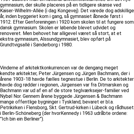
gymnasium, der skulle placeres på en tidligere skanse ved
Kaiser-Wilhelm-Allée (i dag Kongevej). Det varede dog adskillige
år, inden byggeriet kom i gang, så gymnasiet åbnede først i
1912. Efter Genforeningen i 1920 kom skolen til at fungere som
dansk gymnasium. Skolen er løbende blevet udvidet og
renoveret. Men behovet har alligevel været så stort, at et
ekstra gymnasium, Alssundgymnasiet, blev opført på
Grundtvigsallé i Sønderborg i 1980.
Vinderne af arkitektkonkurrencen var de dengang meget
kendte arkitekter, Peter Jürgensen og Jürgen Bachmann, der i
årene 1903-18 havde fælles tegnestue i Berlin. De to arkitekter
havde dog rødder i regionen, Jürgensen var fra Ditmarsken og
Bachmann var ud af en af de store teglværksejer-familier ved
Nybøl Nor. Gennem årene byggede Jürgensen & Bachmann
mange offentlige bygninger i Tyskland; bevaret er bl.a.
Petrikirken i Flensborg, Skt. Gertrud-kirken i Lübeck og rådhuset
i Berlin-Schöneberg (der hvorKennedy i 1963 udråbte ordene:
”Ich bin ein Berliner”).