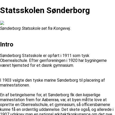
Statsskolen Sønderborg
Sønderborg Statsskole set fra Kongevej.
Intro
Sønderborg Statsskole er opført i 1911 som tysk
Oberrealschule. Efter genforeningen i 1920 har bygningerne
været hjemsted for et dasnk gymnasium.
I 1903 valgte den tyske marine Sønderborg til placering af
marinestationen.
En af betingelserne for, at Sønderborg fik den kejserlige
marinestation frem for Aabenraa, var, at byen måtte love at
oprette en Oberrealschule, et gymnasium, så officersbørnene
kunne få en ordentlig uddannelse. Det skete også, og allerede i
1907 udskrev man en national arkitektkonkurrence om det nye