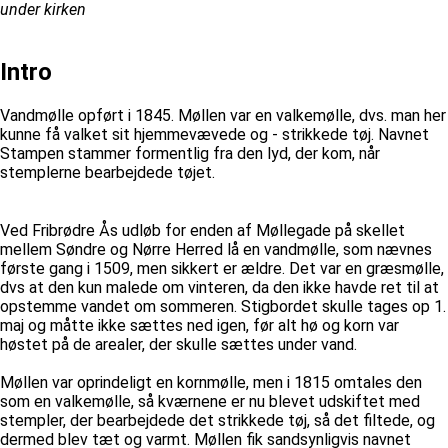
under kirken
Intro
Vandmølle opført i 1845. Møllen var en valkemølle, dvs. man her
kunne få valket sit hjemmevævede og - strikkede tøj. Navnet
Stampen stammer formentlig fra den lyd, der kom, når
stemplerne bearbejdede tøjet.
Ved Fribrødre Ås udløb for enden af Møllegade på skellet
mellem Søndre og Nørre Herred lå en vandmølle, som nævnes
første gang i 1509, men sikkert er ældre. Det var en græsmølle,
dvs at den kun malede om vinteren, da den ikke havde ret til at
opstemme vandet om sommeren. Stigbordet skulle tages op 1.
maj og måtte ikke sættes ned igen, før alt hø og korn var
høstet på de arealer, der skulle sættes under vand.
Møllen var oprindeligt en kornmølle, men i 1815 omtales den
som en valkemølle, så kværnene er nu blevet udskiftet med
stempler, der bearbejdede det strikkede tøj, så det filtede, og
dermed blev tæt og varmt. Møllen fik sandsynligvis navnet