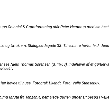
ups Colonial & Grøntforretning står Peter Hemdrup med sin hes
ial og Urtekram, Staldgaardsgade 33. Til venstre herfor lå J. Je
Her ses Niels Thomas Sørensen (d. 1963), indehaver af et gørtler
tadsarkiv
 havde til huse. Fotograf: Ukendt. Foto: Vejle Stadsarkiv.
mu Mruta fra Tanzania, bemalede gavlen under sit besøg i Vejle i