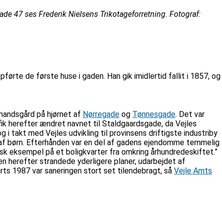
ade 47 ses Frederik Nielsens Trikotageforretning. Fotograf:
rte de første huse i gaden. Han gik imidlertid fallit i 1857, og
bmandsgård på hjørnet af
Nørregade
og
Tønnesgade
. Det var
fik herefter ændret navnet til Staldgaardsgade, da Vejles
i takt med Vejles udvikling til provinsens driftigste industriby
er af børn. Efterhånden var en del af gadens ejendomme temmelig
sk eksempel på et boligkvarter fra omkring århundredeskiftet.”
 herefter strandede yderligere planer, udarbejdet af
ts 1987 var saneringen stort set tilendebragt, så
Vejle Amts