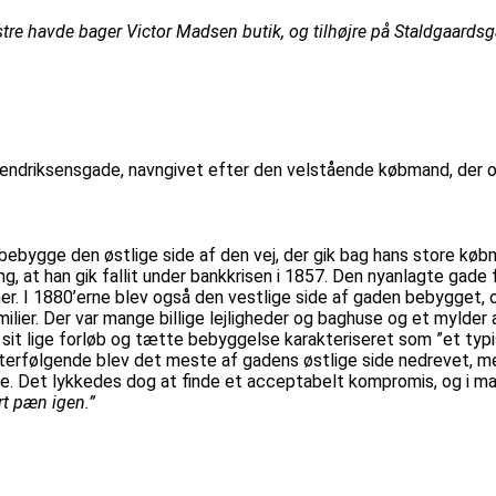
stre havde bager Victor Madsen butik, og tilhøjre på Staldgaardsg
endriksensgade, navngivet efter den velstående købmand, der opfø
t bebygge den østlige side af den vej, der gik bag hans store kø
, at han gik fallit under bankkrisen i 1857. Den nyanlagte gade 
r. I 1880’erne blev også den vestlige side af gaden bebygget, og 
milier. Der var mange billige lejligheder og baghuse og et myld
sit lige forløb og tætte bebyggelse karakteriseret som ”et typi
rfølgende blev det meste af gadens østlige side nedrevet, men
. Det lykkedes dog at finde et acceptabelt kompromis, og i mar
rt pæn igen.”