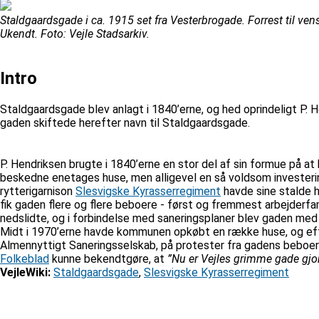
Staldgaardsgade i ca. 1915 set fra Vesterbrogade. Forrest til ven
Ukendt. Foto: Vejle Stadsarkiv.
Intro
Staldgaardsgade blev anlagt i 1840’erne, og hed oprindeligt P. H
gaden skiftede herefter navn til Staldgaardsgade.
P. Hendriksen brugte i 1840’erne en stor del af sin formue på a
beskedne enetages huse, men alligevel en så voldsom investering
rytterigarnison
Slesvigske Kyrasserregiment
havde sine stalde he
fik gaden flere og flere beboere - først og fremmest arbejderfa
nedslidte, og i forbindelse med saneringsplaner blev gaden med 
Midt i 1970’erne havde kommunen opkøbt en række huse, og efte
Almennyttigt Saneringsselskab, på protester fra gadens beboere
Folkeblad
kunne bekendtgøre, at
”Nu er Vejles grimme gade gjo
VejleWiki:
Staldgaardsgade
,
Slesvigske Kyrasserregiment