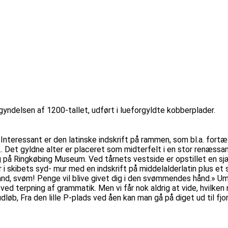
egyndelsen af 1200-tallet, udført i lueforgyldte kobberplader.
eressant er den latinske indskrift på rammen, som bl.a. fortæller
.. Det gyldne alter er placeret som midterfelt i en stor renæssanc
dag på Ringkøbing Museum. Ved tårnets vestside er opstillet en s
i skibets syd- mur med en indskrift på middelalderlatin plus et 
mand, svøm! Penge vil blive givet dig i den svømmendes hånd.» Um
d terpning af grammatik. Men vi får nok aldrig at vide, hvilken 
dløb, Fra den lille P-plads ved åen kan man gå på diget ud til fjo