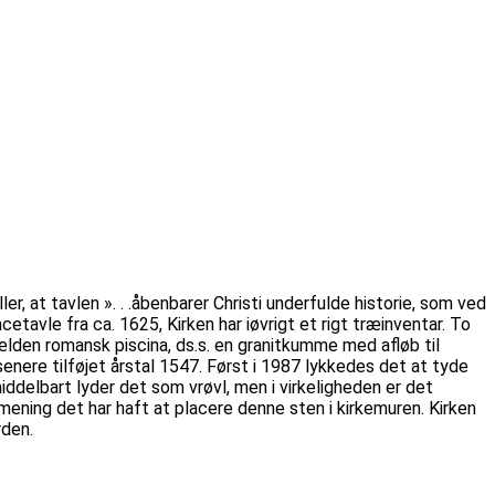
, at tavlen ». . .åbenbarer Christi underfulde historie, som ved
etavle fra ca. 1625, Kirken har iøvrigt et rigt træinventar. To
jælden romansk piscina, ds.s. en granitkumme med afløb til
senere tilføjet årstal 1547. Først i 1987 lykkedes det at tyde
iddelbart lyder det som vrøvl, men i virkeligheden er det
mening det har haft at placere denne sten i kirkemuren. Kirken
rden.