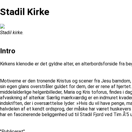
Stadil Kirke
Stadil kirke.
Intro
Kirkens klenodie er det gyldne alter, en alterbordsforside fra b
Motiverne er den tronende Kristus og scener fra Jesu barndom, Int
sin egen glans overstråler guldet for dem, der er rene af hjertet.
middelalderlige helgenbilleder, Maria og Kris toforus, findes i 
afvaskning af alterkar. Særlig mærkværdig er en indmuret kvader 
indskriften, der i oversættelse lyder: »Hvis du vil have penge, 
halvdelen af et kendt ordsprog, der måske har været huskevers ve
har en fascinerende beliggenhed ud til Stadil Fjord ved Tim Å’5 u
''Publiceret''