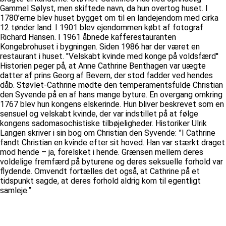
Gammel Sølyst, men skiftede navn, da hun overtog huset. I
1780’erne blev huset bygget om til en landejendom med cirka
12 tønder land. I 1901 blev ejendommen købt af fotograf
Richard Hansen. I 1961 åbnede kafferestauranten
Kongebrohuset i bygningen. Siden 1986 har der været en
restaurant i huset. ''Velskabt kvinde med konge på voldsfærd''
Historien peger på, at Anne Cathrine Benthagen var uægte
datter af prins Georg af Bevern, der stod fadder ved hendes
dåb. Støvlet-Cathrine mødte den temperamentsfulde Christian
den Syvende på en af hans mange byture. En overgang omkring
1767 blev hun kongens elskerinde. Hun bliver beskrevet som en
sensuel og velskabt kvinde, der var indstillet på at følge
kongens sadomasochistiske tilbøjeligheder. Historiker Ulrik
Langen skriver i sin bog om Christian den Syvende: ”I Cathrine
fandt Christian en kvinde efter sit hoved. Han var stærkt draget
mod hende – ja, forelsket i hende. Grænsen mellem deres
voldelige fremfærd på byturene og deres seksuelle forhold var
flydende. Omvendt fortælles det også, at Cathrine på et
tidspunkt sagde, at deres forhold aldrig kom til egentligt
samleje.”