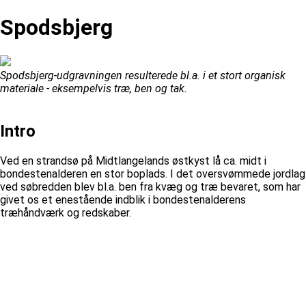
Spodsbjerg
Spodsbjerg-udgravningen resulterede bl.a. i et stort organisk
materiale - eksempelvis træ, ben og tak.
Intro
Ved en strandsø på Midtlangelands østkyst lå ca. midt i
bondestenalderen en stor boplads. I det oversvømmede jordlag
ved søbredden blev bl.a. ben fra kvæg og træ bevaret, som har
givet os et enestående indblik i bondestenalderens
træhåndværk og redskaber.