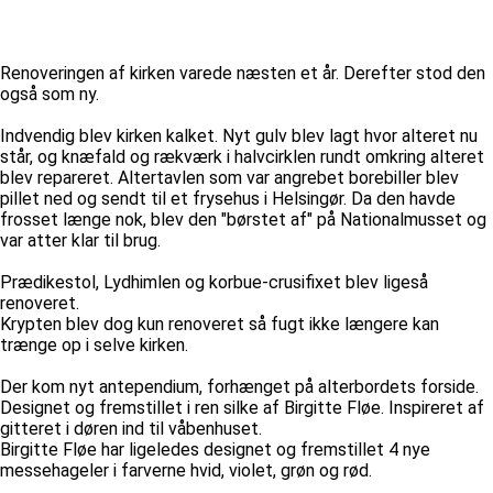
Renoveringen af kirken varede næsten et år. Derefter stod den
også som ny.
Indvendig blev kirken kalket. Nyt gulv blev lagt hvor alteret nu
står, og knæfald og rækværk i halvcirklen rundt omkring alteret
blev repareret. Altertavlen som var angrebet borebiller blev
pillet ned og sendt til et frysehus i Helsingør. Da den havde
frosset længe nok, blev den "børstet af" på Nationalmusset og
var atter klar til brug.
Prædikestol, Lydhimlen og korbue-crusifixet blev ligeså
renoveret.
Krypten blev dog kun renoveret så fugt ikke længere kan
trænge op i selve kirken.
Der kom nyt antependium, forhænget på alterbordets forside.
Designet og fremstillet i ren silke af Birgitte Fløe. Inspireret af
gitteret i døren ind til våbenhuset.
Birgitte Fløe har ligeledes designet og fremstillet 4 nye
messehageler i farverne hvid, violet, grøn og rød.