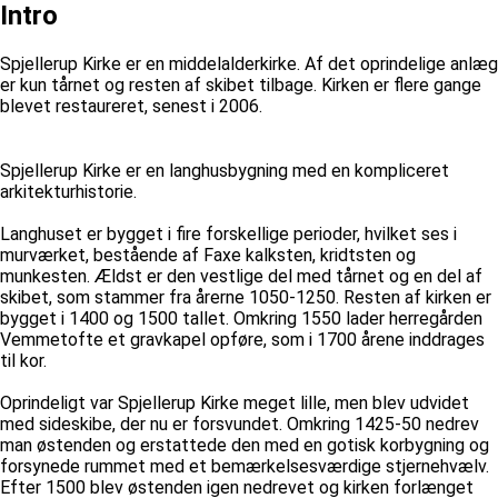
Intro
Spjellerup Kirke er en middelalderkirke. Af det oprindelige anlæg
er kun tårnet og resten af skibet tilbage. Kirken er flere gange
blevet restaureret, senest i 2006.
Spjellerup Kirke er en langhusbygning med en kompliceret
arkitekturhistorie.
Langhuset er bygget i fire forskellige perioder, hvilket ses i
murværket, bestående af Faxe kalksten, kridtsten og
munkesten. Ældst er den vestlige del med tårnet og en del af
skibet, som stammer fra årerne 1050-1250. Resten af kirken er
bygget i 1400 og 1500 tallet. Omkring 1550 lader herregården
Vemmetofte et gravkapel opføre, som i 1700 årene inddrages
til kor.
Oprindeligt var Spjellerup Kirke meget lille, men blev udvidet
med sideskibe, der nu er forsvundet. Omkring 1425-50 nedrev
man østenden og erstattede den med en gotisk korbygning og
forsynede rummet med et bemærkelsesværdige stjernehvælv.
Efter 1500 blev østenden igen nedrevet og kirken forlænget