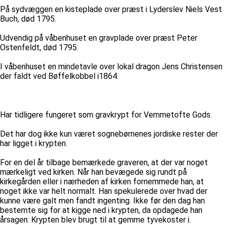
På sydvæggen en kisteplade over præst i Lyderslev Niels Vest
Buch, død 1795.
Udvendig på våbenhuset en gravplade over præst Peter
Ostenfeldt, død 1795.
I våbenhuset en mindetavle over lokal dragon Jens Christensen
der faldt ved Bøffelkobbel i1864.
Har tidligere fungeret som gravkrypt for Vemmetofte Gods.
Det har dog ikke kun været sognebørnenes jordiske rester der
har ligget i krypten.
For en del år tilbage bemærkede graveren, at der var noget
mærkeligt ved kirken. Når han bevægede sig rundt på
kirkegården eller i nærheden af kirken fornemmede han, at
noget ikke var helt normalt. Han spekulerede over hvad der
kunne være galt men fandt ingenting. Ikke før den dag han
bestemte sig for at kigge ned i krypten, da opdagede han
årsagen: Krypten blev brugt til at gemme tyvekoster i.