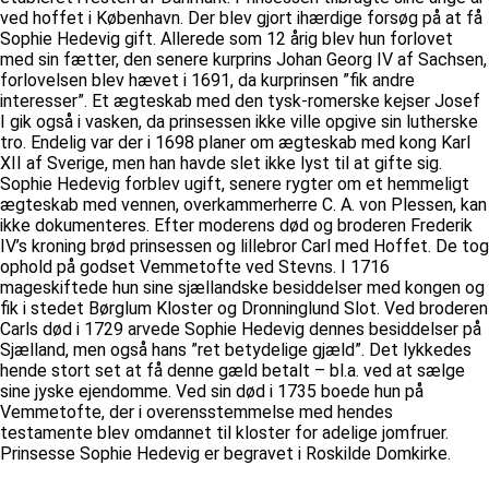
ved hoffet i København. Der blev gjort ihærdige forsøg på at få
Sophie Hedevig gift. Allerede som 12 årig blev hun forlovet
med sin fætter, den senere kurprins Johan Georg IV af Sachsen,
forlovelsen blev hævet i 1691, da kurprinsen ”fik andre
interesser”. Et ægteskab med den tysk-romerske kejser Josef
I gik også i vasken, da prinsessen ikke ville opgive sin lutherske
tro. Endelig var der i 1698 planer om ægteskab med kong Karl
XII af Sverige, men han havde slet ikke lyst til at gifte sig.
Sophie Hedevig forblev ugift, senere rygter om et hemmeligt
ægteskab med vennen, overkammerherre C. A. von Plessen, kan
ikke dokumenteres. Efter moderens død og broderen Frederik
IV’s kroning brød prinsessen og lillebror Carl med Hoffet. De tog
ophold på godset Vemmetofte ved Stevns. I 1716
mageskiftede hun sine sjællandske besiddelser med kongen og
fik i stedet Børglum Kloster og Dronninglund Slot. Ved broderen
Carls død i 1729 arvede Sophie Hedevig dennes besiddelser på
Sjælland, men også hans ”ret betydelige gjæld”. Det lykkedes
hende stort set at få denne gæld betalt – bl.a. ved at sælge
sine jyske ejendomme. Ved sin død i 1735 boede hun på
Vemmetofte, der i overensstemmelse med hendes
testamente blev omdannet til kloster for adelige jomfruer.
Prinsesse Sophie Hedevig er begravet i Roskilde Domkirke.