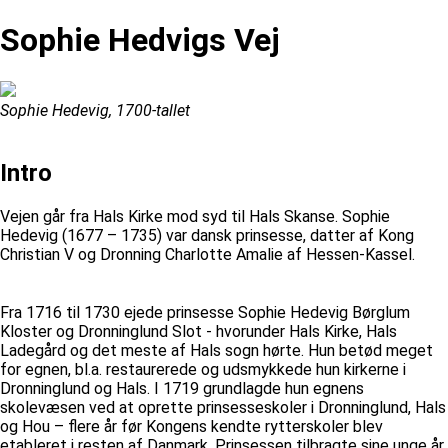
Sophie Hedvigs Vej
Sophie Hedevig, 1700-tallet
Intro
Vejen går fra Hals Kirke mod syd til Hals Skanse. Sophie
Hedevig (1677 – 1735) var dansk prinsesse, datter af Kong
Christian V og Dronning Charlotte Amalie af Hessen-Kassel.
Fra 1716 til 1730 ejede prinsesse Sophie Hedevig Børglum
Kloster og Dronninglund Slot - hvorunder Hals Kirke, Hals
Ladegård og det meste af Hals sogn hørte. Hun betød meget
for egnen, bl.a. restaurerede og udsmykkede hun kirkerne i
Dronninglund og Hals. I 1719 grundlagde hun egnens
skolevæsen ved at oprette prinsesseskoler i Dronninglund, Hals
og Hou – flere år før Kongens kendte rytterskoler blev
etableret i resten af Danmark. Prinsessen tilbragte sine unge år