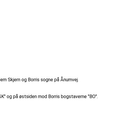
em Skjern og Borris sogne på Ånumvej.
SK" og på østsiden mod Borris bogstaverne "BO".