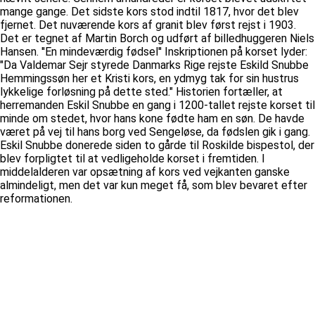
mange gange. Det sidste kors stod indtil 1817, hvor det blev
fjernet. Det nuværende kors af granit blev først rejst i 1903.
Det er tegnet af Martin Borch og udført af billedhuggeren Niels
Hansen. ''En mindeværdig fødsel'' Inskriptionen på korset lyder:
"Da Valdemar Sejr styrede Danmarks Rige rejste Eskild Snubbe
Hemmingssøn her et Kristi kors, en ydmyg tak for sin hustrus
lykkelige forløsning på dette sted." Historien fortæller, at
herremanden Eskil Snubbe en gang i 1200-tallet rejste korset til
minde om stedet, hvor hans kone fødte ham en søn. De havde
været på vej til hans borg ved Sengeløse, da fødslen gik i gang.
Eskil Snubbe donerede siden to gårde til Roskilde bispestol, der
blev forpligtet til at vedligeholde korset i fremtiden. I
middelalderen var opsætning af kors ved vejkanten ganske
almindeligt, men det var kun meget få, som blev bevaret efter
reformationen.