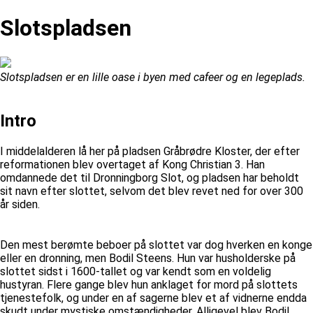
Slotspladsen
Slotspladsen er en lille oase i byen med cafeer og en legeplads.
Intro
I middelalderen lå her på pladsen Gråbrødre Kloster, der efter
reformationen blev overtaget af Kong Christian 3. Han
omdannede det til Dronningborg Slot, og pladsen har beholdt
sit navn efter slottet, selvom det blev revet ned for over 300
år siden.
Den mest berømte beboer på slottet var dog hverken en konge
eller en dronning, men Bodil Steens. Hun var husholderske på
slottet sidst i 1600-tallet og var kendt som en voldelig
hustyran. Flere gange blev hun anklaget for mord på slottets
tjenestefolk, og under en af sagerne blev et af vidnerne endda
skudt under mystiske omstændigheder. Alligevel blev Bodil