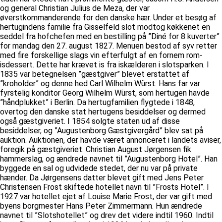
og general Christian Julius de Meza, der var
øverstkommanderende for den danske hær. Under et besøg af
hertugindens familie fra Gisselfeld slot modtog køkkenet en
seddel fra hofchefen med en bestilling på ”Diné for 8 kuverter”
for mandag den 27. august 1827. Menuen bestod af syv retter
med fire forskellige slags vin efterfulgt af en fornem rom-
isdessert. Dette har krævet is fra iskælderen i slotsparken. I
1835 var betegnelsen ”gæstgiver” blevet erstattet af
”kroholder” og denne hed Carl Wilhelm Würst. Hans far var
fyrstelig konditor Georg Wilhelm Würst, som hertugen havde
”håndplukket” i Berlin. Da hertugfamilien flygtede i 1848,
overtog den danske stat hertugens besiddelser og dermed
også gæstgiveriet. I 1854 solgte staten ud af disse
besiddelser, og ”Augustenborg Gæstgivergård” blev sat på
auktion. Auktionen, der havde været annonceret i landets aviser,
foregik på gæstgiveriet. Christian August Jørgensen fik
hammerslag, og ændrede navnet til ”Augustenborg Hotel”. Han
byggede en sal og udvidede stedet, der nu var på private
hænder. Da Jørgensens datter blevet gift med Jens Peter
Christensen Frost skiftede hotellet navn til ”Frosts Hotel”. I
1927 var hotellet ejet af Louise Marie Frost, der var gift med
byens borgmester Hans Peter Zimmermann. Hun ændrede
navnet til ”Slotshotellet” og drev det videre indtil 1960. Indtil