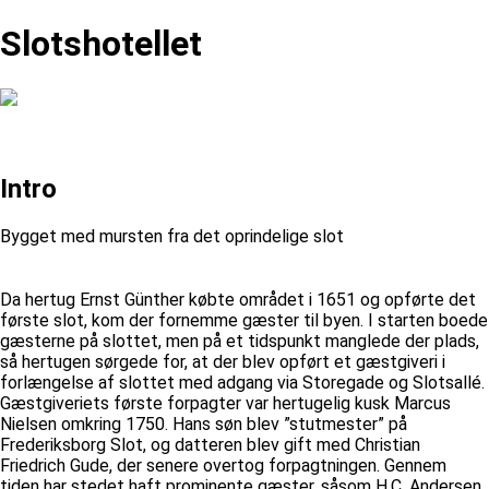
Slotshotellet
Intro
Bygget med mursten fra det oprindelige slot
Da hertug Ernst Günther købte området i 1651 og opførte det
første slot, kom der fornemme gæster til byen. I starten boede
gæsterne på slottet, men på et tidspunkt manglede der plads,
så hertugen sørgede for, at der blev opført et gæstgiveri i
forlængelse af slottet med adgang via Storegade og Slotsallé.
Gæstgiveriets første forpagter var hertugelig kusk Marcus
Nielsen omkring 1750. Hans søn blev ”stutmester” på
Frederiksborg Slot, og datteren blev gift med Christian
Friedrich Gude, der senere overtog forpagtningen. Gennem
tiden har stedet haft prominente gæster, såsom H.C. Andersen