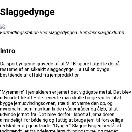
Slaggedynge
Formidlingsstation ved slaggedyngen. Bemærk slaggeklump
Intro
Da sporbyggerne gravede af til MTB-sporet stødte de på
resterne af en såkaldt slaggedynge – altså en dynge
bestående af affald fra jernproduktion.
''Myremalm'' I jernalderen er jernet det vigtigste metal. Det blev
udvundet lokalt – det eneste man skulle bruge var ler til at
bygge jernudvindingsovnen, træ til at varme den op, og
myremalm, som man kan finde i vådområder og åløb, til at
udvinde jernet fra. Det blev derfor i løbet af jernalderen
almindeligt for både rig og fattig at bruge jern til forskellige
redskaber og genstande. ''Dyngen'' Slaggedyngen består af
rødbrændt ler fra ødelagte jernudvindingsovne, og meget