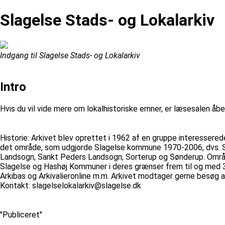
Slagelse Stads- og Lokalarkiv
Indgang til Slagelse Stads- og Lokalarkiv
Intro
Hvis du vil vide mere om lokalhistoriske emner, er læsesalen åb
Historie: Arkivet blev oprettet i 1962 af en gruppe interessered
det område, som udgjorde Slagelse kommune 1970-2006, dvs. Sla
Landsogn, Sankt Peders Landsogn, Sorterup og Sønderup. Område
Slagelse og Hashøj Kommuner i deres grænser frem til og med 3
Arkibas og Arkivalieronline m.m. Arkivet modtager gerne besøg af 
Kontakt: slagelselokalarkiv@slagelse.dk
''Publiceret''