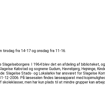
en tirsdag fra 14-17 og onsdag fra 11-16.
e Slagelseborgere. I 1964 blev det en afdeling af biblioteket, o
gelse Købstad og sognene Gudum, Havrebjerg, Hejninge, Kinderto
: Slagelse Stads- og Lokalarkiv har ansvaret for Slagelse Kom
1-12-2006. På læsesalen findes læseapparat med kopimulighed t
skoleklasser, men har kun plads til at mindre grupper kan arbejde