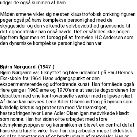
udgør de også summen af ham.
Måden armene vikler sig næsten klaustrofobisk omkring figuren
peger også på hans komplekse personlighed med de
skyggesider og den velkendte selvbevidsthed grænsende til
det egocentriske han også havde. Det er således ikke nogen
ligefrem figur men et forsøg på at fremvise H.C.Andersen som
den dynamiske komplekse personlighed han var.
Bjørn Nørgaard. (1947-)
Bjørn Nørgaard var tilknyttet og blev uddannet på Paul Gernes
Eks-skole fra 1964. Hans udgangspunkt er den
eksperimenterende og udfordrende kunst. Han formåede også
flere gange i 1960’erne og 1970’erne at sætte dagsordenen for
debatten med sine kontroversielle værker med religiøse islæt.
Af disse kan nævnes Lene Adler Olsens indtog på børsen som
kvindelig kristus og protesten mod Vietnamkrigen;
hesteofringen hvor Lene Adler Olsen igen medvirkede klædt
som nonne. Han har siden ofte arbejdet med store
udsmykningsopgaver og keramikken er blevet en central del af
hans skulpturelle virke, hvor han dog arbejder meget eklektisk
og ofte benytter sig af et bredt udvalg af materialer. Han er