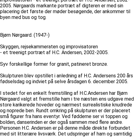
2005. Nørgaards markante portræt af digteren er med sin
placering det første der møder besøgende, der ankommer til
byen med bus og tog.
Bjørn Nørgaard. (1947-)
Skyggen, rejsekammeraten og improvisatoren
- et treenigt portræt af H.C. Andersen, 2002-2005.
Syv forskellige former for granit, patineret bronze.
Skulpturen blev opstillet i anledning af H.C. Andersens 200 års
fødselsdag og indviet på selve årsdagen 6. december 2005.
I stedet for en enkelt fremstilling af H.C.Andersen har Bjørn
Nørgaard valgt at fremstille ham i tre næsten ens udgave med
store karikerede hoveder og nærmest surrealistiske knudrede
og noprede ben. Rundt omkring på skulpturen er der placeret
små figurer fra hans eventyr. Ved fødderne ser vi toppen og
bolden, danserinden er der også sammen med flere andre.
Personen H.C. Andersen er på denne måde direkte forbundet
med sit litterære livsværk. Det udspringer af ham og samtidig